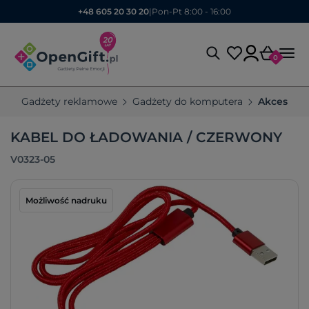
+48 605 20 30 20
|
Pon-Pt 8:00 - 16:00
0
Gadżety reklamowe
Gadżety do komputera
Akcesoria
KABEL DO ŁADOWANIA / CZERWONY
V0323-05
Możliwość nadruku