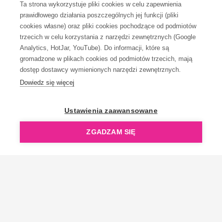
Ta strona wykorzystuje pliki cookies w celu zapewnienia
prawidłowego działania poszczególnych jej funkcji (pliki
KONTAKT
cookies własne) oraz pliki cookies pochodzące od podmiotów
trzecich w celu korzystania z narzędzi zewnętrznych (Google
Analytics, HotJar, YouTube). Do informacji, które są
gromadzone w plikach cookies od podmiotów trzecich, mają
dostęp dostawcy wymienionych narzędzi zewnętrznych.
Dowiedz się więcej
OpenGift jest częścią ReflectGroup.
Ustawienia zaawansowane
ZGADZAM SIĘ
Copyright © 2006-2026 OpenGift.pl