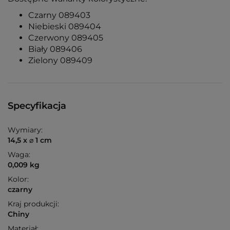
Czarny 089403
Niebieski 089404
Czerwony 089405
Biały 089406
Zielony 089409
Specyfikacja
Wymiary:
14,5 x ⌀ 1 cm
Waga:
0,009 kg
Kolor:
czarny
Kraj produkcji:
Chiny
Materiał: