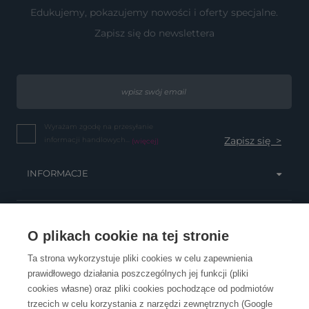
Edukujemy, pokazujemy nowości i oferty specjalne.
Zapisz się do newslettera
Wyrażam zgodę na przesyłanie
informacji handlowych...
(więcej)
INFORMACJE
OBSŁUGA KLIENTA
O plikach cookie na tej stronie
Ta strona wykorzystuje pliki cookies w celu zapewnienia
prawidłowego działania poszczególnych jej funkcji (pliki
KONTAKT
cookies własne) oraz pliki cookies pochodzące od podmiotów
trzecich w celu korzystania z narzędzi zewnętrznych (Google