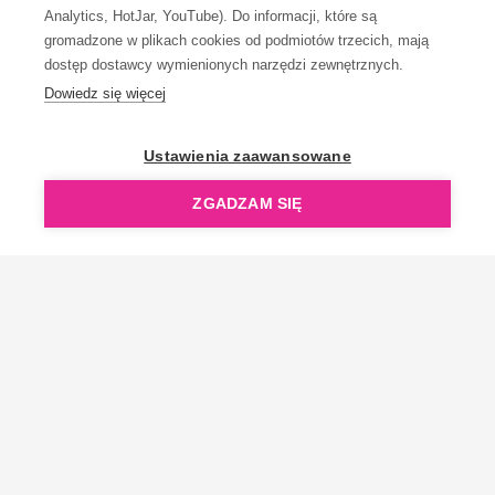
Analytics, HotJar, YouTube). Do informacji, które są
gromadzone w plikach cookies od podmiotów trzecich, mają
dostęp dostawcy wymienionych narzędzi zewnętrznych.
Dowiedz się więcej
OpenGift jest częścią ReflectGroup.
Ustawienia zaawansowane
ZGADZAM SIĘ
Copyright © 2006-2026 OpenGift.pl