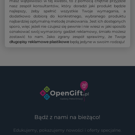
masz wątpliwości w tej kwestii, to z pomocą chętnie przyjdzie
nasz zespół konsultantów, który doradzi jaki produkt będzie
najlepszy, żeby spełnić wszystkie Twoje wymagania, a
dodatkowo dobiorą do konkretnego, wybranego produktu
najbardziej optymalną metodę znakowania. Jest ich dostępnych
sporo, więc jeżeli nie czujesz się pewnie i nie wiesz w jaki sposób
oznakować swój wymarzony gadżet reklamowy, śmiało możesz
zostawić to nam. Jako zgrany zespół sprawimy, że Twoje
długopisy reklamowe plastikowe
będą jedyne w swoim rodzaju!
Bądź z nami na bieżąco!
Edukujemy, pokazujemy nowości i oferty specjalne.