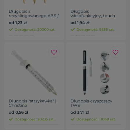
Długopis z
Długopis
recyklingowanego ABS /
wielofunkcyjny, touch
Metalisse
pen, stojak na telefon,
od 1,23 zł
od 1,94 zł
czyścik do ekranu, linijka,
śrubokręty | Tonu
Dostępność: 20000 szt.
Dostępność: 9356 szt.
Długopis "strzykawka" |
Długopis czyszczący
Christine
TWS
od 0,56 zł
od 3,71 zł
Dostępność: 20235 szt.
Dostępność: 11069 szt.