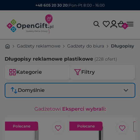
+48 605 20 30 20
|
Pon-Pt 8:00 - 16:00
0
Gadżety reklamowe
Gadżety do biura
Długopisy 
Długopisy reklamowe plastikowe
(228 ofert)
Kategorie
Filtry
Domyślnie
Gadżetowi
Eksperci wybrali:
Polecane
Polecane