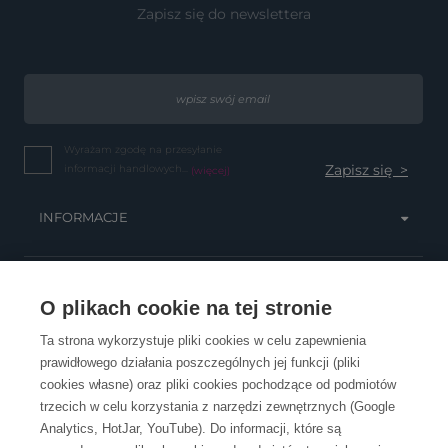
Zapisz się do newslettera
Wyrażam zgodę na przesyłanie
informacji handlowych...
(więcej)
INFORMACJE
OBSŁUGA KLIENTA
O plikach cookie na tej stronie
Ta strona wykorzystuje pliki cookies w celu zapewnienia
prawidłowego działania poszczególnych jej funkcji (pliki
KONTAKT
cookies własne) oraz pliki cookies pochodzące od podmiotów
trzecich w celu korzystania z narzędzi zewnętrznych (Google
Analytics, HotJar, YouTube). Do informacji, które są