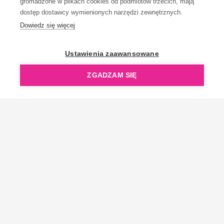
gromadzone w plikach cookies od podmiotów trzecich, mają
dostęp dostawcy wymienionych narzędzi zewnętrznych.
Dowiedz się więcej
OpenGift jest częścią ReflectGroup.
Ustawienia zaawansowane
ZGADZAM SIĘ
Copyright © 2006-2026 OpenGift.pl