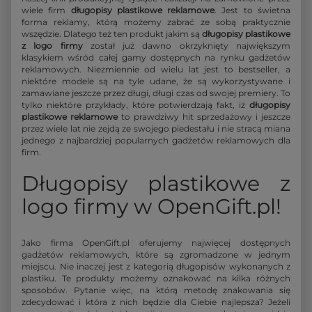
wiele firm
długopisy plastikowe reklamowe
. Jest to świetna
forma reklamy, którą możemy zabrać ze sobą praktycznie
wszędzie. Dlatego też ten produkt jakim są
długopisy plastikowe
z logo firmy
został już dawno okrzyknięty największym
klasykiem wśród całej gamy dostępnych na rynku gadżetów
reklamowych. Niezmiennie od wielu lat jest to bestseller, a
niektóre modele są na tyle udane, że są wykorzystywane i
zamawiane jeszcze przez długi, długi czas od swojej premiery. To
tylko niektóre przykłady, które potwierdzają fakt, iż
długopisy
plastikowe reklamowe
to prawdziwy hit sprzedażowy i jeszcze
przez wiele lat nie zejdą ze swojego piedestału i nie stracą miana
jednego z najbardziej popularnych gadżetów reklamowych dla
firm.
Długopisy plastikowe z
logo firmy w OpenGift.pl!
Jako firma OpenGift.pl oferujemy najwięcej dostępnych
gadżetów reklamowych, które są zgromadzone w jednym
miejscu. Nie inaczej jest z kategorią długopisów wykonanych z
plastiku. Te produkty możemy oznakować na kilka różnych
sposobów. Pytanie więc, na którą metodę znakowania się
zdecydować i która z nich będzie dla Ciebie najlepsza? Jeżeli