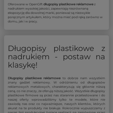
Oferowane w OpenGift
długopisy plastikowe reklamowe
z
nadrukiem wysokiej jakości, zapewniają niezrównaną
ekspozycję dla dowolnej marki, ponieważ są niezwykle
poręcznym artykułem, który można mieć pod ręką zarówno w
domu, jak i w pracy.
Długopisy plastikowe z
nadrukiem - postaw na
klasykę!
Długopisy plastikowe reklamowe
to dobrze nam wszystkim
znany gadżet reklamowy. W odróżnieniu od długopisów
reklamowych metalowych, charakteryzują się głównie niższą
ceną, co nie znaczy, że oferują niższą jakość. Wszystkie długopisy
plastikowe firmowe są przez nas starannie przetestowane i do
naszej oferty wprowadziliśmy tylko te modele, które nie
zawiodą nas oraz co najważniejsze, naszych klientów, których
akurat na te produkty nie brakuje. Rokrocznie wypuszczamy z
naszej linii produkcyjnej tysiące realizacji na zamówione przez