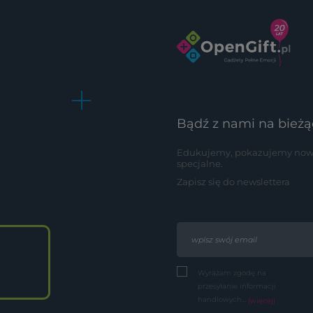
Bądź z nami na bieżą
Edukujemy, pokazujemy nowoś
specjalne.
Zapisz się do newslettera
Wyrażam zgodę na
przesyłanie informacji
handlowych...
(więcej)