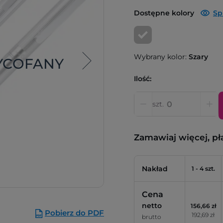
Dostępne kolory
Sp
Wybrany kolor:
Szary
YCOFANY
Ilość:
szt.
Zamawiaj więcej, pł
Nakład
1 - 4 szt.
Cena
netto
156,66 zł
Pobierz do PDF
192,69 zł
brutto