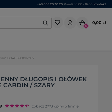
+48 605 20 30 20
|
Pon-Pt 8:00 - 16:00
|
Kontakt
0,00 zł
0
Cardin B0400900IP307
IENNY DŁUGOPIS I OŁÓWEK
 CARDIN / SZARY
.9
zobacz
2773
opinii
o firmie