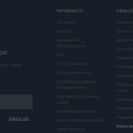
INFORMACJE
OBSŁUG
Dla agencji
Moje kon
Raporty
Pytania i
Zamówienia
Jak zama
niestandardowe
Koszt i 
co!
Blog
Regulam
Terminy realizacji
ci i oferty
Polityka
Usługi znakowania
Polityka 
Konfekcja i wysyłka do
Zmiana u
Twojego klienta
cookie
Zaprojektuj swój własny
Reklamac
gadżet
Doradzt
Inspiracje gadżetowe
Dla agenc
Klienci, którzy nam zaufali
Status z
Nasze realizacje