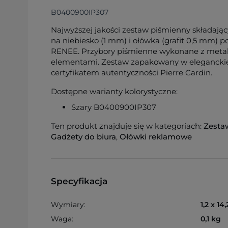
B0400900IP307
Najwyższej jakości zestaw piśmienny składając
na niebiesko (1 mm) i ołówka (grafit 0,5 mm) p
RENEE. Przybory piśmienne wykonane z met
elementami. Zestaw zapakowany w elegancki
certyfikatem autentyczności Pierre Cardin.
Dostępne warianty kolorystyczne:
Szary B0400900IP307
Ten produkt znajduje się w kategoriach:
Zesta
Gadżety do biura
,
Ołówki reklamowe
Specyfikacja
Wymiary:
1,2 x 14
Waga:
0,1 kg