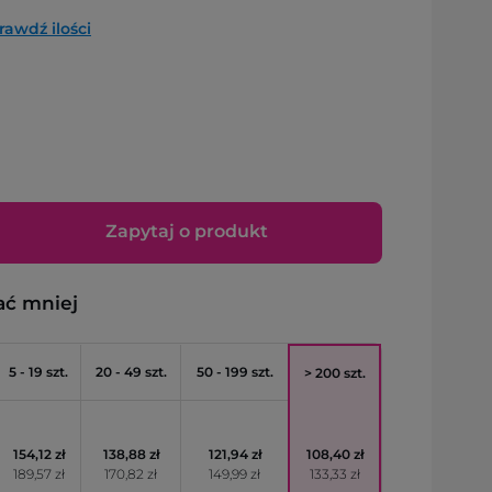
rawdź ilości
Zapytaj o produkt
ać mniej
5 - 19 szt.
20 - 49 szt.
50 - 199 szt.
> 200 szt.
154,12 zł
138,88 zł
121,94 zł
108,40 zł
189,57 zł
170,82 zł
149,99 zł
133,33 zł