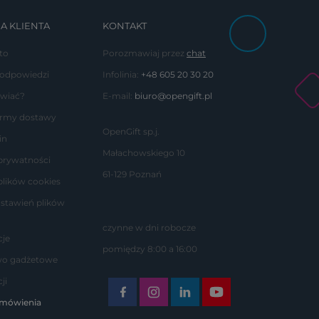
A KLIENTA
KONTAKT
to
Porozmawiaj przez
chat
 odpowiedzi
Infolinia:
+48 605 20 30 20
wiać?
E-mail:
biuro@opengift.pl
formy dostawy
OpenGift sp.j.
in
Małachowskiego 10
 prywatności
61-129 Poznań
plików cookies
stawień plików
czynne w dni robocze
je
pomiędzy 8:00 a 16:00
wo gadżetowe
ji
amówienia