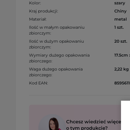
Kolor:
szary
Kraj produkcji:
Chiny
Materiał:
metal
Ilość w małym opakowaniu
1 szt.
zbiorczym:
Ilość w dużym opakowaniu
20 szt.
zbiorczym:
Wymiary dużego opakowania
17.5cm 
zbiorczego:
Waga dużego opakowania
2,22 kg
zbiorczego:
Kod EAN:
859561
Chcesz wiedzieć więcej
o tym produkcie?