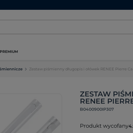
PREMIUM
śmiennicze
Zestaw piśmienny długopis i ołówek RENEE Pierre 
ZESTAW PIŚM
RENEE PIERRE
B0400900IP307
Produkt wycofany
4