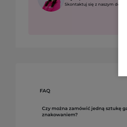
Skontaktuj się z naszym dorad
FAQ
Czy można zamówić jedną sztukę g
znakowaniem?