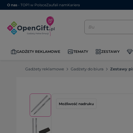
O nas
- TOP1 w Polsce
Zaufali nam
Kariera
GADŻETY REKLAMOWE
TEMATY
ZESTAWY
Gadżety reklamowe
Gadżety do biura
Zestawy pi
Możliwość nadruku