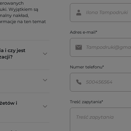
ferowanych
tuki. Wyjątkiem są
imalny nakład,
formacje na ten temat
Adres e-mail*
a i czy jest
zacji?
Numer telefonu*
Treść zapytania*
żetów i