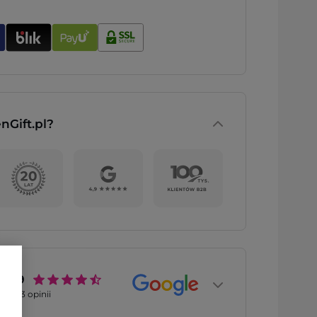
nGift.pl?
4.9
2773
opinii