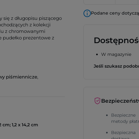
Podane ceny dotyczą 
y się z długopisu piszącego
ochodzących z kolekcji
alu z chromowanymi
e pudełko prezentowe z
Dostępnoś
W magazynie
Jeśli szukasz podo
wy piśmiennicze
,
Bezpieczeńs
Bezpieczne
metody płat
,2 cm; 1,2 x 14,2 cm
Bezpieczna
dostawa