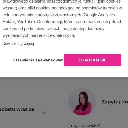
prawidłowego działania poszczególnych jej funkcji (pliki cookies
cą!
własne) oraz pliki cookies pochodzące od podmiotów trzecich w
celu korzystania z narzędzi zewnętrznych (Google Analytics,
Wyślij zapytanie
HotJar, YouTube). Do informacji, które są gromadzone w plikach
cookies od podmiotów trzecich, mają dostęp dostawcy
wymienionych narzędzi zewnętrznych.
Dowiedz się więcej
Ustawienia zaawansowane
ZGADZAM SIĘ
Zapytaj d
adżetu wraz ze
Imię i nazwisko*