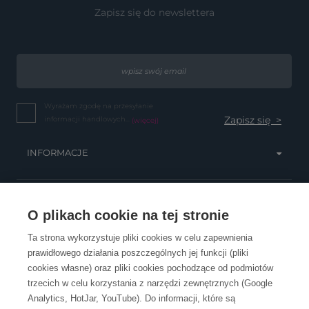
Zapisz się do newslettera
Wyrażam zgodę na przesyłanie
informacji handlowych...
(więcej)
INFORMACJE
OBSŁUGA KLIENTA
O plikach cookie na tej stronie
Ta strona wykorzystuje pliki cookies w celu zapewnienia
prawidłowego działania poszczególnych jej funkcji (pliki
KONTAKT
cookies własne) oraz pliki cookies pochodzące od podmiotów
trzecich w celu korzystania z narzędzi zewnętrznych (Google
Analytics, HotJar, YouTube). Do informacji, które są