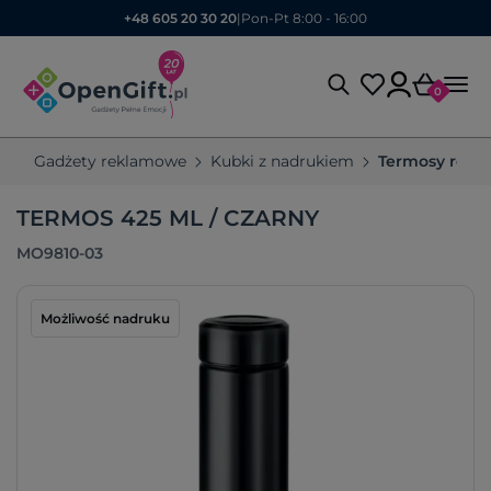
+48 605 20 30 20
|
Pon-Pt 8:00 - 16:00
0
Gadżety reklamowe
Kubki z nadrukiem
Termosy rek
TERMOS 425 ML / CZARNY
MO9810-03
Możliwość nadruku