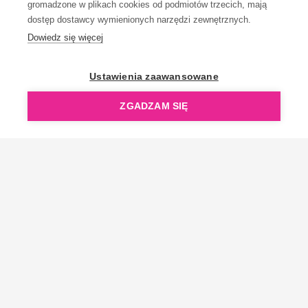
gromadzone w plikach cookies od podmiotów trzecich, mają
dostęp dostawcy wymienionych narzędzi zewnętrznych.
Dowiedz się więcej
OpenGift jest częścią ReflectGroup.
Ustawienia zaawansowane
ZGADZAM SIĘ
Copyright © 2006-2026 OpenGift.pl