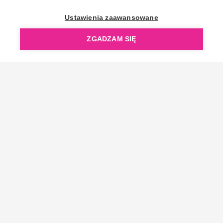
OpenGift jest częścią ReflectGroup.
Ustawienia zaawansowane
ZGADZAM SIĘ
Copyright © 2006-2026 OpenGift.pl