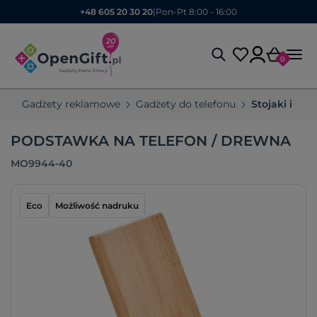
+48 605 20 30 20
|
Pon-Pt 8:00 - 16:00
0
Gadżety reklamowe
Gadżety do telefonu
Stojaki i uc
PODSTAWKA NA TELEFON / DREWNA
MO9944-40
Eco
Możliwość nadruku