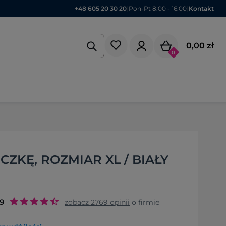
+48 605 20 30 20
|
Pon-Pt 8:00 - 16:00
|
Kontakt
0,00 zł
0
CZKĘ, ROZMIAR XL / BIAŁY
.9
zobacz
2769
opinii
o firmie