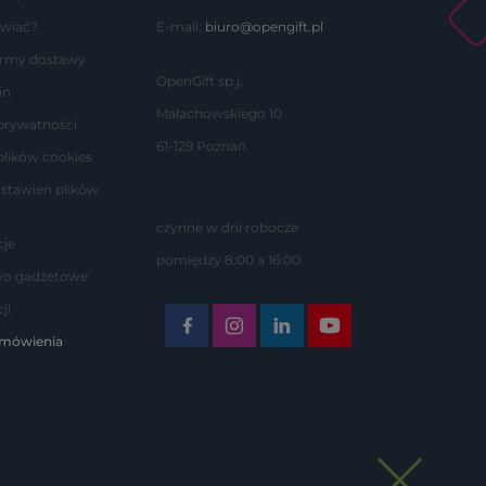
wiać?
E-mail:
biuro@opengift.pl
formy dostawy
OpenGift sp.j.
in
Małachowskiego 10
 prywatności
61-129 Poznań
plików cookies
stawień plików
czynne w dni robocze
je
pomiędzy 8:00 a 16:00
wo gadżetowe
ji
amówienia