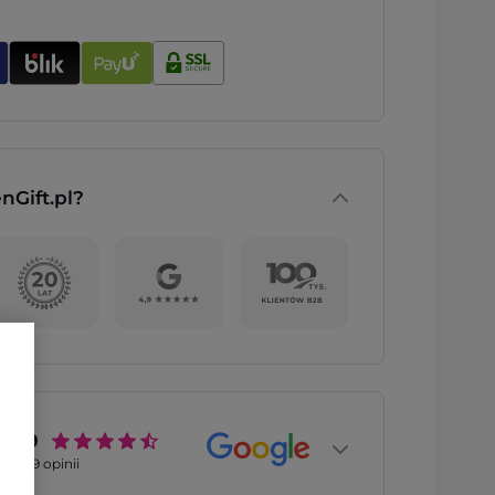
nGift.pl?
4.9
2769
opinii