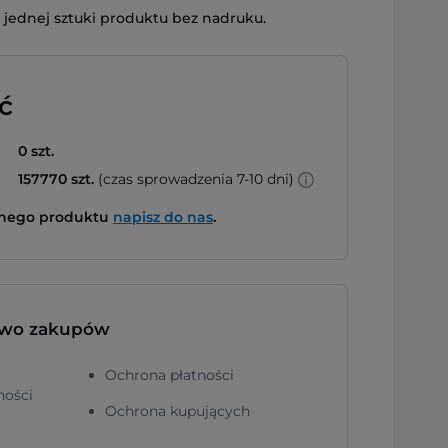
jednej sztuki produktu bez nadruku.
ć
0 szt.
157770 szt.
(czas sprowadzenia 7-10 dni)
bnego produktu
napisz do nas
.
two zakupów
Ochrona płatności
ności
Ochrona kupujących