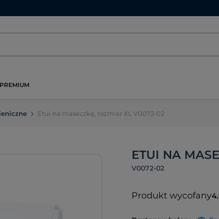
PREMIUM
ieniczne
Etui na maseczkę, rozmiar XL V0072-02
ETUI NA MASE
V0072-02
Produkt wycofany
4