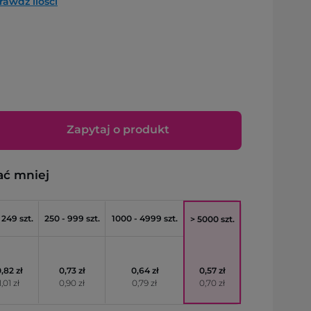
rawdź ilości
Zapytaj o produkt
ać mniej
 249 szt.
250 - 999 szt.
1000 - 4999 szt.
> 5000 szt.
,82 zł
0,73 zł
0,64 zł
0,57 zł
1,01 zł
0,90 zł
0,79 zł
0,70 zł