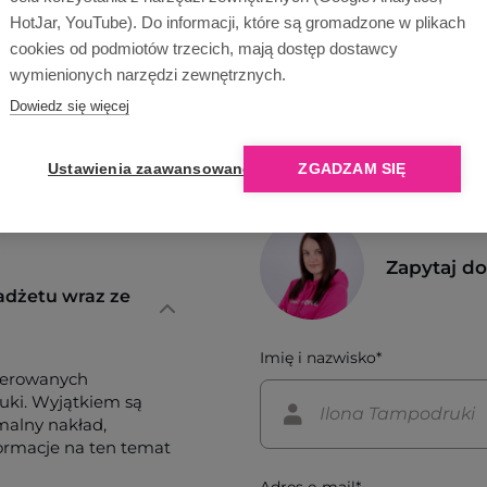
HotJar, YouTube). Do informacji, które są gromadzone w plikach
cookies od podmiotów trzecich, mają dostęp dostawcy
wymienionych narzędzi zewnętrznych.
Dowiedz się więcej
Ustawienia zaawansowane
ZGADZAM SIĘ
Zapytaj d
adżetu wraz ze
Imię i nazwisko*
ferowanych
tuki. Wyjątkiem są
imalny nakład,
formacje na ten temat
Adres e-mail*