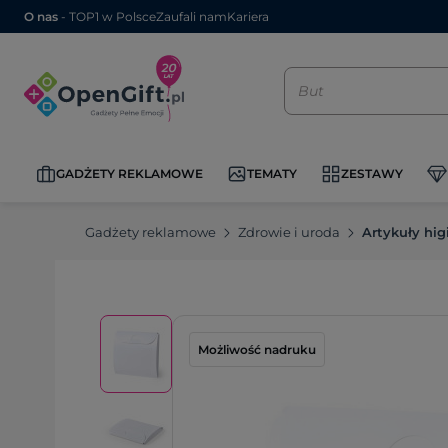
O nas
- TOP1 w Polsce
Zaufali nam
Kariera
GADŻETY REKLAMOWE
TEMATY
ZESTAWY
Gadżety reklamowe
Zdrowie i uroda
Artykuły hig
Możliwość nadruku