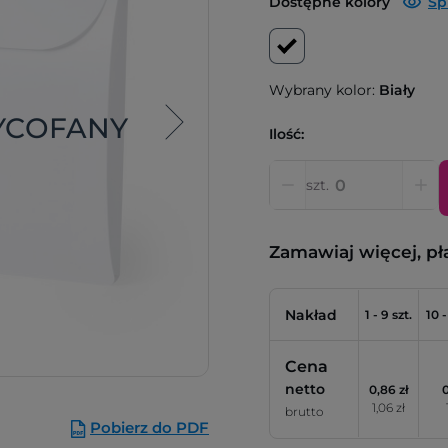
Dostępne kolory
Sp
Wybrany kolor:
Biały
YCOFANY
Ilość:
szt.
Zamawiaj więcej, pł
Nakład
1 - 9 szt.
10 -
Cena
netto
0,86 zł
0
1,06 zł
brutto
Pobierz do PDF