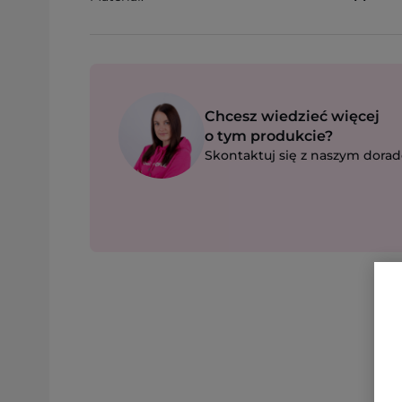
Chcesz wiedzieć więcej
o tym produkcie?
Skontaktuj się z naszym dorad