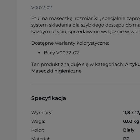
V0072-02
Etui na maseczkę, rozmiar XL, specjalnie zapr
system składania dla szybkiego dostępu do mas
każdym użyciu, sprzedawane wyłącznie w wielo
Dostępne warianty kolorystyczne:
Biały V0072-02
Ten produkt znajduje się w kategoriach:
Artyku
Maseczki higieniczne
Specyfikacja
Wymiary:
11,8 x 1
Waga:
0.02 kg
Kolor:
Biały
Materiał:
PP