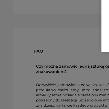
FAQ
Czy można zamówić jedną sztukę g
znakowaniem?
Oczywiście, zamówienia na większość o
produktów, realizujemy już od jednej sz
artykuły, które posiadają określony min
potrzebny do realizacji. Szczegółowe in
znajdziesz na karcie każdego produktu.