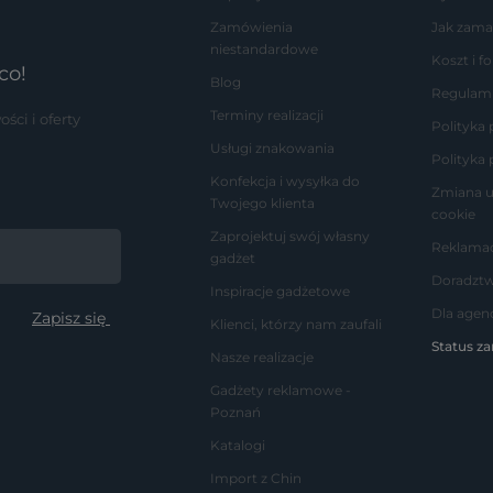
Zamówienia
Jak zama
niestandardowe
Koszt i 
co!
Blog
Regulam
Terminy realizacji
ci i oferty
Polityka
Usługi znakowania
Polityka 
Konfekcja i wysyłka do
Zmiana u
Twojego klienta
cookie
Zaprojektuj swój własny
Reklamac
gadżet
Doradzt
Inspiracje gadżetowe
Dla agenc
Klienci, którzy nam zaufali
Status z
Nasze realizacje
Gadżety reklamowe -
Poznań
Katalogi
Import z Chin