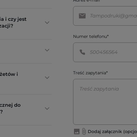
a i czy jest
zacji?
Numer telefonu*
Treść zapytania*
żetów i
cznej do
?
Dodaj załącznik (opcjo