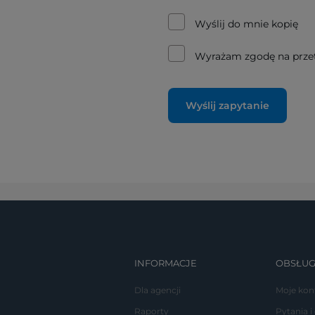
Wyślij do mnie kopię
Wyrażam zgodę na prze
Wyślij zapytanie
INFORMACJE
OBSŁUG
Dla agencji
Moje kon
Raporty
Pytania i