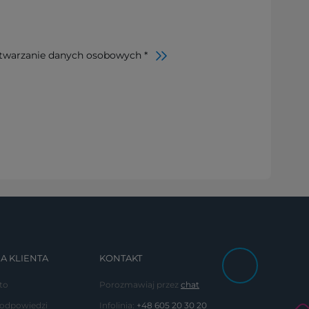
twarzanie danych osobowych *
A KLIENTA
KONTAKT
to
Porozmawiaj przez
chat
 odpowiedzi
Infolinia:
+48 605 20 30 20