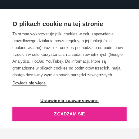
OBSŁUGA KLIENTA
O plikach cookie na tej stronie
Ta strona wykorzystuje pliki cookies w celu zapewnienia
prawidłowego działania poszczególnych jej funkcji (pliki
KONTAKT
cookies własne) oraz pliki cookies pochodzące od podmiotów
trzecich w celu korzystania z narzędzi zewnętrznych (Google
Analytics, HotJar, YouTube). Do informacji, które są
gromadzone w plikach cookies od podmiotów trzecich, mają
dostęp dostawcy wymienionych narzędzi zewnętrznych.
Dowiedz się więcej
OpenGift jest częścią ReflectGroup.
Ustawienia zaawansowane
ZGADZAM SIĘ
Copyright © 2006-2026 OpenGift.pl