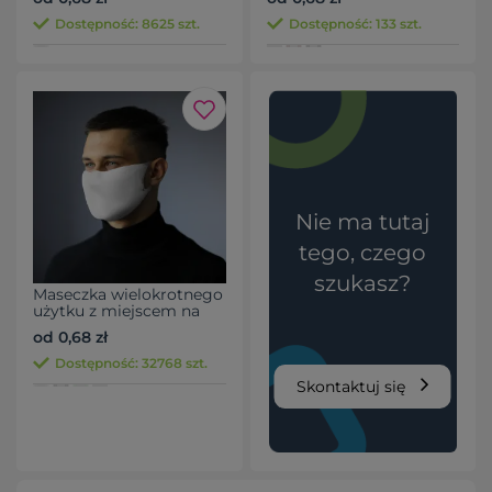
Dostępność: 8625 szt.
Dostępność: 133 szt.
Nie ma tutaj
tego, czego
szukasz?
Maseczka wielokrotnego
użytku z miejscem na
filtr i jonami srebra
od 0,68 zł
Dostępność: 32768 szt.
Skontaktuj się