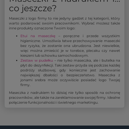
co jeszcze?
Maseczki z logo firmy to nie jedyny gadżet z tej kategorii, który
warto podarować swoim pracownikom. Wybrać możesz także
inne produkty oznaczone Twoim logo:
Etui na maseczkę
– poręczne i przede wszystkim
higieniczne. Umożliwia łatwe przechowywanie maseczki
bez ryzyka, że zostanie ona ubrudzona. Jest niewielkie,
więc można zmieścić je w torebce, plecaku czy nawet
kieszeni lub schowku samochodowym.
Zestaw w pudełku
– nie tylko maseczka, ale i butelka na
płyt do dezynfekcji. Taki zestaw przyda się podczas każdej
podróży służbowej, gdy konieczne jest zachowanie
największej dbałości o bezpieczeństwo. Maseczka z
jonami srebra może oczywiście posiadać logo Twojej
firmy.
Maseczka z nadrukiem to dzisiaj nie tylko sposób na ochronę
pracowników, ale także na zareklamowanie swojej firmy. Idealne
połączenie funkcjonalności i świetnego marketingu.