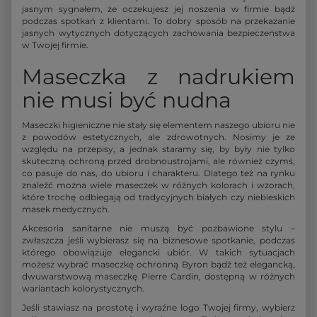
jasnym sygnałem, że oczekujesz jej noszenia w firmie bądź
podczas spotkań z klientami. To dobry sposób na przekazanie
jasnych wytycznych dotyczących zachowania bezpieczeństwa
w Twojej firmie.
Maseczka z nadrukiem
nie musi być nudna
Maseczki higieniczne nie stały się elementem naszego ubioru nie
z powodów estetycznych, ale zdrowotnych. Nosimy je ze
względu na przepisy, a jednak staramy się, by były nie tylko
skuteczną ochroną przed drobnoustrojami, ale również czymś,
co pasuje do nas, do ubioru i charakteru. Dlatego też na rynku
znaleźć można wiele maseczek w różnych kolorach i wzorach,
które trochę odbiegają od tradycyjnych białych czy niebieskich
masek medycznych.
Akcesoria sanitarne nie muszą być pozbawione stylu –
zwłaszcza jeśli wybierasz się na biznesowe spotkanie, podczas
którego obowiązuje elegancki ubiór. W takich sytuacjach
możesz wybrać maseczkę ochronną Byron bądź też elegancką,
dwuwarstwową maseczkę Pierre Cardin, dostępną w różnych
wariantach kolorystycznych.
Jeśli stawiasz na prostotę i wyraźne logo Twojej firmy, wybierz