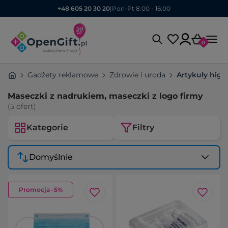
+48 605 20 30 20
|
Pon-Pt 8:00 - 16:00
0
Gadżety reklamowe
Zdrowie i uroda
Artykuły higi
Maseczki z nadrukiem, maseczki z logo firmy
(5 ofert)
Kategorie
Filtry
Domyślnie
Promocja -5%