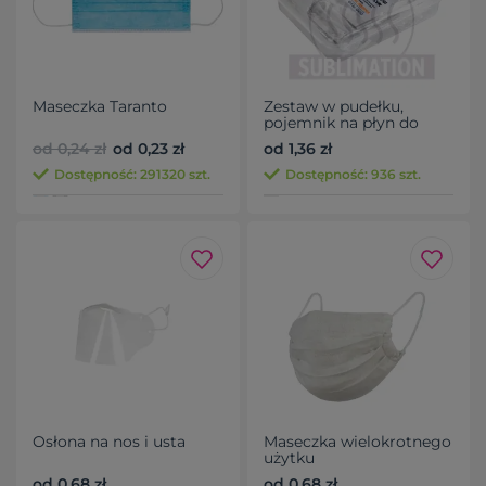
Maseczka Taranto
Zestaw w pudełku,
pojemnik na płyn do
dezynfekcji, maseczka
od 0,24 zł
od 0,23 zł
od 1,36 zł
wielokrotnego użytku z
miejscem na filtr i
Dostępność: 291320 szt.
Dostępność: 936 szt.
jonami srebra
Osłona na nos i usta
Maseczka wielokrotnego
użytku
od 0,68 zł
od 0,68 zł