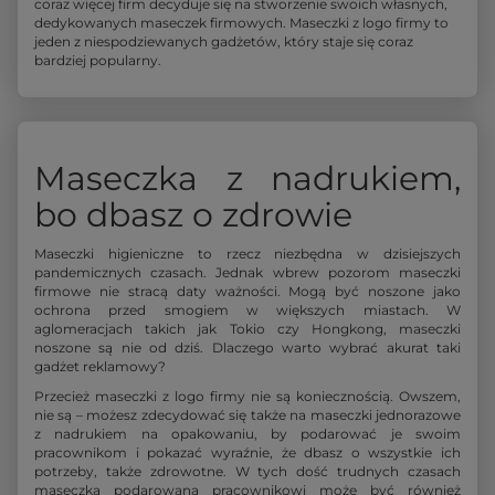
coraz więcej firm decyduje się na stworzenie swoich własnych,
dedykowanych maseczek firmowych. Maseczki z logo firmy to
jeden z niespodziewanych gadżetów, który staje się coraz
bardziej popularny.
Maseczka z nadrukiem,
bo dbasz o zdrowie
Maseczki higieniczne to rzecz niezbędna w dzisiejszych
pandemicznych czasach. Jednak wbrew pozorom maseczki
firmowe nie stracą daty ważności. Mogą być noszone jako
ochrona przed smogiem w większych miastach. W
aglomeracjach takich jak Tokio czy Hongkong, maseczki
noszone są nie od dziś. Dlaczego warto wybrać akurat taki
gadżet reklamowy?
Przecież maseczki z logo firmy nie są koniecznością. Owszem,
nie są – możesz zdecydować się także na maseczki jednorazowe
z nadrukiem na opakowaniu, by podarować je swoim
pracownikom i pokazać wyraźnie, że dbasz o wszystkie ich
potrzeby, także zdrowotne. W tych dość trudnych czasach
maseczka podarowana pracownikowi może być również