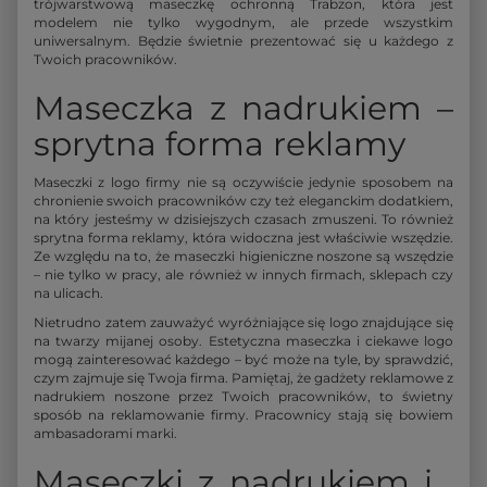
trójwarstwową maseczkę ochronną Trabzon, która jest
modelem nie tylko wygodnym, ale przede wszystkim
uniwersalnym. Będzie świetnie prezentować się u każdego z
Twoich pracowników.
Maseczka z nadrukiem –
sprytna forma reklamy
Maseczki z logo firmy nie są oczywiście jedynie sposobem na
chronienie swoich pracowników czy też eleganckim dodatkiem,
na który jesteśmy w dzisiejszych czasach zmuszeni. To również
sprytna forma reklamy, która widoczna jest właściwie wszędzie.
Ze względu na to, że maseczki higieniczne noszone są wszędzie
– nie tylko w pracy, ale również w innych firmach, sklepach czy
na ulicach.
Nietrudno zatem zauważyć wyróżniające się logo znajdujące się
na twarzy mijanej osoby. Estetyczna maseczka i ciekawe logo
mogą zainteresować każdego – być może na tyle, by sprawdzić,
czym zajmuje się Twoja firma. Pamiętaj, że gadżety reklamowe z
nadrukiem noszone przez Twoich pracowników, to świetny
sposób na reklamowanie firmy. Pracownicy stają się bowiem
ambasadorami marki.
Maseczki z nadrukiem i…