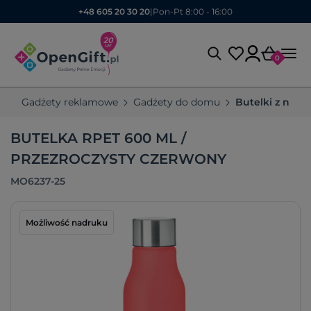
+48 605 20 30 20
|
Pon-Pt 8:00 - 16:00
0
Gadżety reklamowe
Gadżety do domu
Butelki z nad
BUTELKA RPET 600 ML /
PRZEZROCZYSTY CZERWONY
MO6237-25
Możliwość nadruku