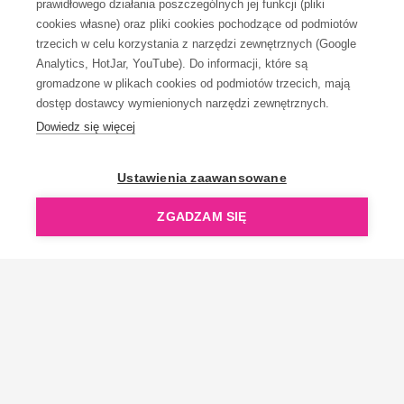
prawidłowego działania poszczególnych jej funkcji (pliki
KONTAKT
cookies własne) oraz pliki cookies pochodzące od podmiotów
trzecich w celu korzystania z narzędzi zewnętrznych (Google
Analytics, HotJar, YouTube). Do informacji, które są
gromadzone w plikach cookies od podmiotów trzecich, mają
dostęp dostawcy wymienionych narzędzi zewnętrznych.
Dowiedz się więcej
OpenGift jest częścią ReflectGroup.
Ustawienia zaawansowane
ZGADZAM SIĘ
Copyright © 2006-2026 OpenGift.pl