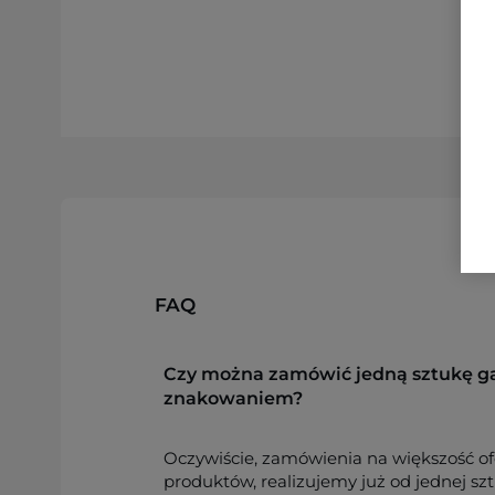
FAQ
Czy można zamówić jedną sztukę g
znakowaniem?
Oczywiście, zamówienia na większość o
produktów, realizujemy już od jednej sz