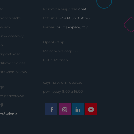
to
Porozmawiaj przez
chat
 odpowiedzi
Infolinia:
+48 605 20 30 20
wiać?
E-mail:
biuro@opengift.pl
formy dostawy
OpenGift sp.j.
in
Małachowskiego 10
 prywatności
61-129 Poznań
plików cookies
stawień plików
czynne w dni robocze
je
pomiędzy 8:00 a 16:00
wo gadżetowe
ji
amówienia