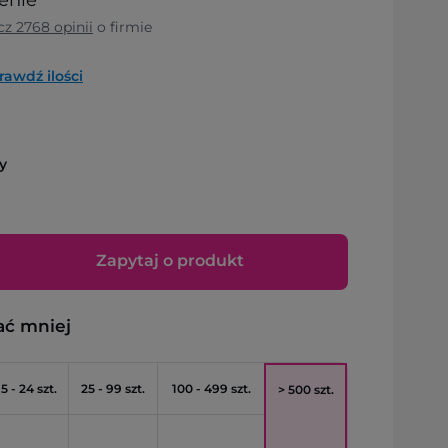
enie
cz
2768
opinii
o firmie
rawdź ilości
y
Zapytaj o produkt
ać mniej
5 - 24 szt.
25 - 99 szt.
100 - 499 szt.
> 500 szt.