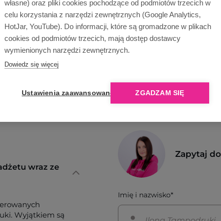
własne) oraz pliki cookies pochodzące od podmiotów trzecich w
Opinie o nas
celu korzystania z narzędzi zewnętrznych (Google Analytics,
HotJar, YouTube). Do informacji, które są gromadzone w plikach
cookies od podmiotów trzecich, mają dostęp dostawcy
wymienionych narzędzi zewnętrznych.
Dowiedz się więcej
Ustawienia zaawansowane
ZGADZAM SIĘ
Zapytaj d
adżetu wraz ze
Imię i nazwisko*
ferowanych
tuki. Wyjątkiem są