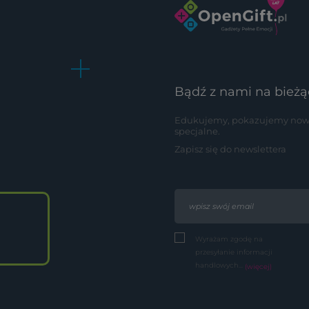
Bądź z nami na bieżą
Edukujemy, pokazujemy nowoś
specjalne.
Zapisz się do newslettera
Wyrażam zgodę na
przesyłanie informacji
handlowych...
(więcej)