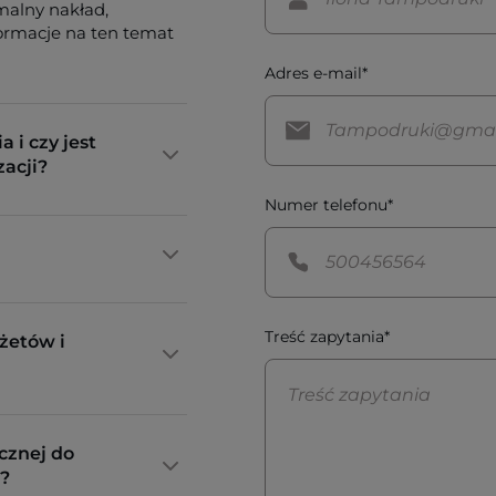
imalny nakład,
formacje na ten temat
Adres e-mail*
a i czy jest
zacji?
Numer telefonu*
Treść zapytania*
żetów i
cznej do
?