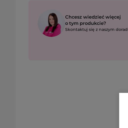
Chcesz wiedzieć więcej
o tym produkcie?
Skontaktuj się z naszym dorad