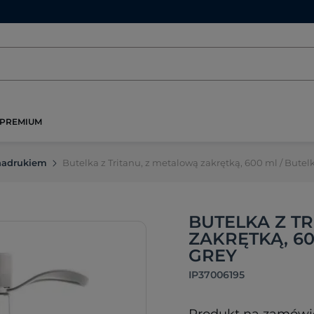
PREMIUM
 nadrukiem
Butelka z Tritanu, z metalową zakrętką, 600 ml / Bute
BUTELKA Z T
ZAKRĘTKĄ, 60
GREY
IP37006195