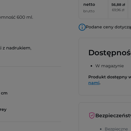
netto
56,88 zł
69,96 zł
brutto
jemność 600 ml.
Podane ceny dotyczą 
i z nadrukiem
,
Dostępnoś
W magazynie
Produkt dostępny
nami
.
5 cm
rey
Bezpieczeńs
Bezpieczne