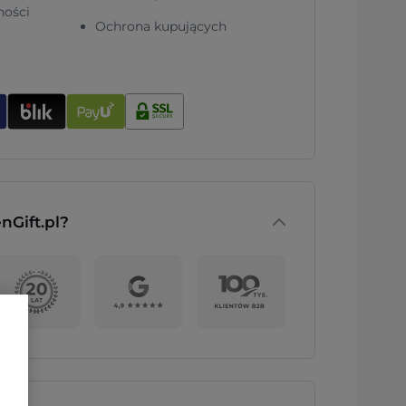
ności
Ochrona kupujących
nGift.pl?