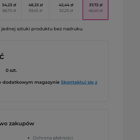
54,23 zł
48,33 zł
42,44 zł
37,72 zł
66,70 zł
59,45 zł
52,20 zł
46,40 zł
jednej sztuki produktu bez nadruku.
ć
0 szt.
 w dodatkowym magazynie
Skontaktuj się z
two zakupów
Ochrona płatności