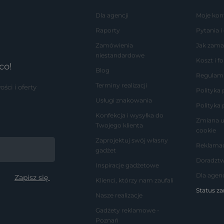
Dla agencji
Moje kon
Raporty
Pytania i
Zamówienia
Jak zama
niestandardowe
Koszt i 
co!
Blog
Regulam
Terminy realizacji
ci i oferty
Polityka
Usługi znakowania
Polityka 
Konfekcja i wysyłka do
Zmiana u
Twojego klienta
cookie
Zaprojektuj swój własny
Reklamac
gadżet
Doradzt
Inspiracje gadżetowe
Dla agenc
Klienci, którzy nam zaufali
Status z
Nasze realizacje
Gadżety reklamowe -
Poznań