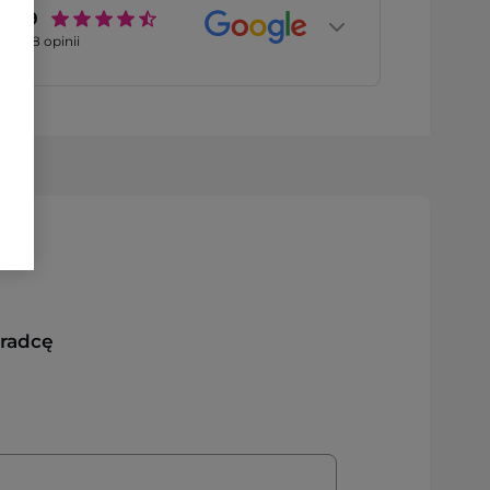
4.9
2768
opinii
oradcę