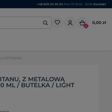
+48 605 20 30 20
|
Pon-Pt 8:00 - 16:00
|
Kontakt
0,00 zł
0
lka IP37006195
RITANU, Z METALOWĄ
0 ML / BUTELKA / LIGHT