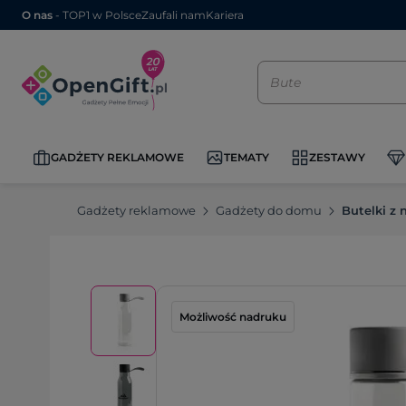
O nas
- TOP1 w Polsce
Zaufali nam
Kariera
GADŻETY REKLAMOWE
TEMATY
ZESTAWY
Gadżety reklamowe
Gadżety do domu
Butelki z
Możliwość nadruku