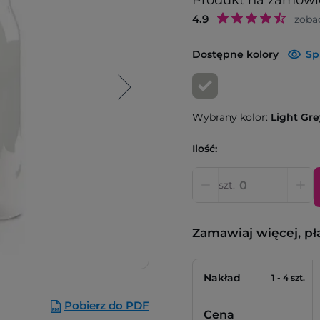
Produkt na zamówi
4.9
zoba
Dostępne kolory
Sp
Wybrany kolor:
Light Gre
Ilość:
szt.
Zamawiaj więcej, pł
Nakład
1 - 4 szt.
Pobierz do PDF
Cena