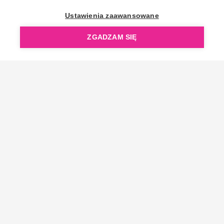
OpenGift jest częścią ReflectGroup.
Ustawienia zaawansowane
ZGADZAM SIĘ
Copyright © 2006-2026 OpenGift.pl