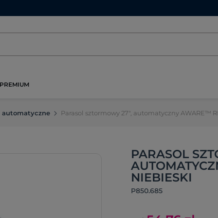
PREMIUM
e automatyczne
Parasol sztormowy 27", automatyczny AWARE™ R
PARASOL SZT
AUTOMATYCZN
NIEBIESKI
P850.685