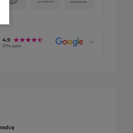
4.9
2774
opinii
oradcę