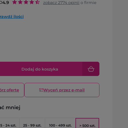
o
4.9
zobacz
2774
opinii
o firmie
rawdź ilości
Dodaj do koszyka
órz ofertę
Wyceń przez e-mail
ać mniej
5 - 24 szt.
25 - 99 szt.
100 - 499 szt.
> 500 szt.