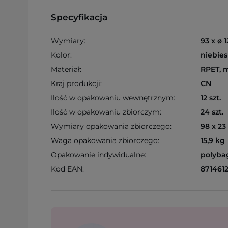
Specyfikacja
Wymiary:
93 x ø 
Kolor:
niebies
Materiał:
RPET, 
Kraj produkcji:
CN
Ilość w opakowaniu wewnętrznym:
12 szt.
Ilość w opakowaniu zbiorczym:
24 szt.
Wymiary opakowania zbiorczego:
98 x 23
Waga opakowania zbiorczego:
15,9 kg
Opakowanie indywidualne:
polyba
Kod EAN:
871461