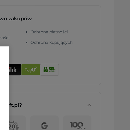
two zakupów
Ochrona płatności
ności
Ochrona kupujących
nGift.pl?