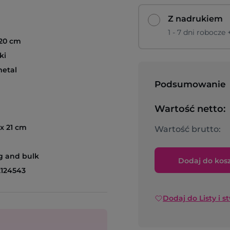
Z nadrukiem
1 - 7 dni robocze
120 cm
ki
metal
Podsumowanie
Wartość netto:
 x 21 cm
Wartość brutto:
g and bulk
Dodaj do kos
2124543
Dodaj do Listy i s