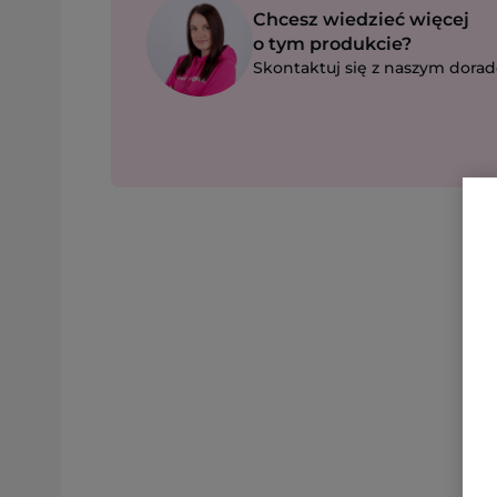
Chcesz wiedzieć więcej
o tym produkcie?
Skontaktuj się z naszym dorad