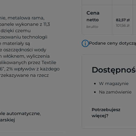
Cena
nie, metalowa rama,
netto
82,57 zł
panele wykonane z 11,3
101,56 zł
brutto
 dzięki czemu
tosowaniu technologii
materiały są
Podane ceny dotyczą 
ce oszczędności wody
m włóknem, wyliczenia
likowanych przez Textile
Dostępnoś
16”, 2% wpływów z każdego
przekazywane na rzecz
W magazynie
Na zamówienie
Potrzebujesz
ole automatyczne
,
więcej?
arskiej