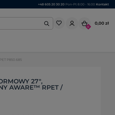
+48 605 20 30 20
|
Pon-Pt 8:00 - 16:00
|
Kontakt
0,00 zł
0
PET P850.685
ORMOWY 27",
Y AWARE™ RPET /