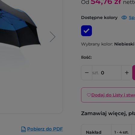
54,76
zł
Od
nett
Dostępne kolory
Sp
Wybrany kolor:
Niebieski
Ilość:
szt.
Dodaj do Listy i stw
Zamawiaj więcej, pł
Pobierz do PDF
Nakład
1 - 4 szt.