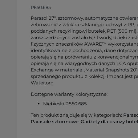
P850.685
Parasol 27", sztormowy, automatyczne otwiera
żebrowanie z włókna szklanego, uchwyt z PP, 
poddanych recyklingowi butelek PET (500 ml),
zaoszczędzonych zostało 6,7 l wody, dzięki zas
fizycznych znaczników AWARE™ wykorzystane 
identyfikowalne z pochodzenia, dane dotyczą
opierają się na porównaniu z konwencjonalny
opierają się na wiarygodnych danych LCA opub
Exchange w materiale „Material Snapshots 20
sprzedanego produktu z kolekcji Impact jest 
Water.org
Dostępne warianty kolorystyczne:
Niebieski P850.685
Ten produkt znajduje się w kategoriach:
Paras
Parasole sztormowe
,
Gadżety dla branży hotel