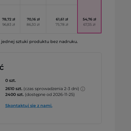
78,72 zł
70,16 zł
61,61 zł
54,76 zł
96,83 zł
86,30 zł
75,78 zł
67,35 zł
jednej sztuki produktu bez nadruku.
ć
0 szt.
2610 szt.
(czas sprowadzenia 2-3 dni)
2400 szt.
(dostępne od 2026-11-25)
Skontaktuj się z nami.