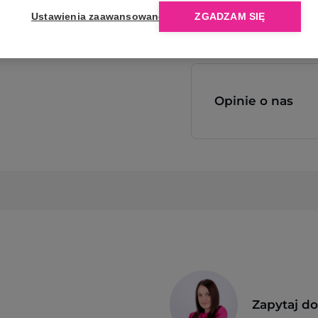
Ustawienia zaawansowane
ZGADZAM SIĘ
Opinie o nas
Zapytaj d