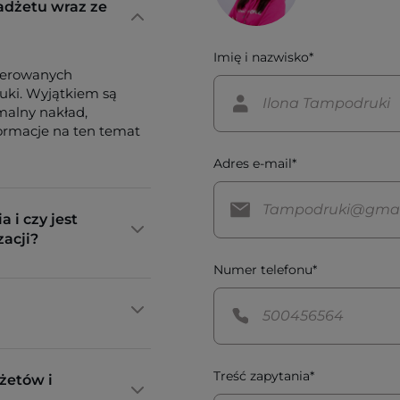
adżetu wraz ze
Imię i nazwisko*
ferowanych
tuki. Wyjątkiem są
imalny nakład,
formacje na ten temat
Adres e-mail*
a i czy jest
zacji?
Numer telefonu*
Treść zapytania*
żetów i