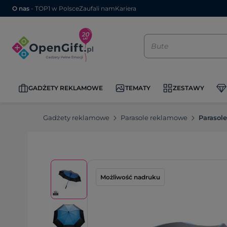
O nas
- TOP1 w Polsce
Zaufali nam
Kariera
GADŻETY REKLAMOWE
TEMATY
ZESTAWY
Gadżety reklamowe
Parasole reklamowe
Parasol
Możliwość nadruku