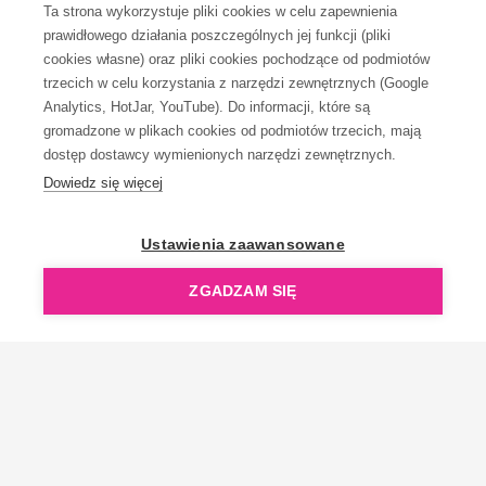
Ta strona wykorzystuje pliki cookies w celu zapewnienia
prawidłowego działania poszczególnych jej funkcji (pliki
KONTAKT
cookies własne) oraz pliki cookies pochodzące od podmiotów
trzecich w celu korzystania z narzędzi zewnętrznych (Google
Analytics, HotJar, YouTube). Do informacji, które są
gromadzone w plikach cookies od podmiotów trzecich, mają
dostęp dostawcy wymienionych narzędzi zewnętrznych.
Dowiedz się więcej
OpenGift jest częścią ReflectGroup.
Ustawienia zaawansowane
ZGADZAM SIĘ
Copyright © 2006-2026 OpenGift.pl