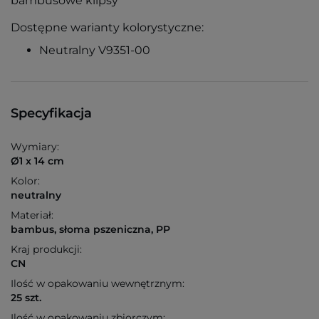
bambusowe klipsy
Dostępne warianty kolorystyczne:
Neutralny V9351-00
Specyfikacja
Wymiary:
Ø1 x 14 cm
Kolor:
neutralny
Materiał:
bambus, słoma pszeniczna, PP
Kraj produkcji:
CN
Ilość w opakowaniu wewnętrznym:
25 szt.
Ilość w opakowaniu zbiorczym: