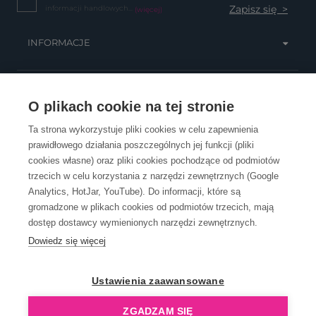
informacji handlowych...
(więcej)
INFORMACJE
OBSŁUGA KLIENTA
O plikach cookie na tej stronie
Ta strona wykorzystuje pliki cookies w celu zapewnienia
prawidłowego działania poszczególnych jej funkcji (pliki
KONTAKT
cookies własne) oraz pliki cookies pochodzące od podmiotów
trzecich w celu korzystania z narzędzi zewnętrznych (Google
Analytics, HotJar, YouTube). Do informacji, które są
gromadzone w plikach cookies od podmiotów trzecich, mają
dostęp dostawcy wymienionych narzędzi zewnętrznych.
Dowiedz się więcej
OpenGift jest częścią ReflectGroup.
Ustawienia zaawansowane
ZGADZAM SIĘ