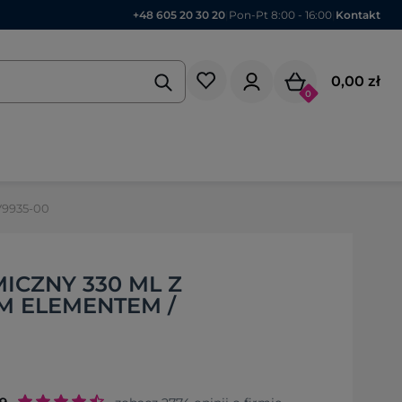
+48 605 20 30 20
|
Pon-Pt 8:00 - 16:00
|
Kontakt
0,00 zł
0
V9935-00
ICZNY 330 ML Z
 ELEMENTEM /