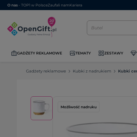
O nas
- TOP1 w Polsce
Zaufali nam
Kariera
GADŻETY REKLAMOWE
TEMATY
ZESTAWY
Gadżety reklamowe
Kubki z nadrukiem
Kubki ce
Możliwość nadruku