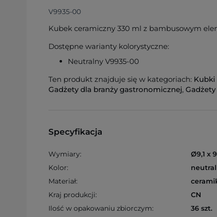
V9935-00
Kubek ceramiczny 330 ml z bambusowym el
Dostępne warianty kolorystyczne:
Neutralny V9935-00
Ten produkt znajduje się w kategoriach:
Kubki
Gadżety dla branży gastronomicznej
,
Gadżety
Specyfikacja
Wymiary:
Ø9,1 x 
Kolor:
neutra
Materiał:
cerami
Kraj produkcji:
CN
Ilość w opakowaniu zbiorczym:
36 szt.