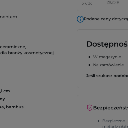
28,23 zł
brutto
ementem
Podane ceny dotyczą 
Dostępnoś
 ceramiczne
,
 dla branży kosmetycznej
W magazynie
Na zamówienie
Jeśli szukasz podo
9,1 cm
lny
ka, bambus
Bezpieczeńs
Bezpieczne
metody płat