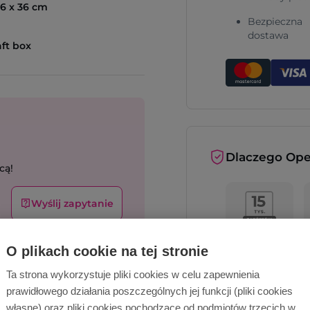
46 x 36 cm
Bezpieczna
dostawa
aft box
Dlaczego Ope
cą!
Wyślij zapytanie
O plikach cookie na tej stronie
Ta strona wykorzystuje pliki cookies w celu zapewnienia
prawidłowego działania poszczególnych jej funkcji (pliki cookies
własne) oraz pliki cookies pochodzące od podmiotów trzecich w