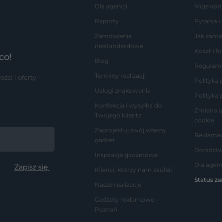
Dla agencji
Moje kon
Raporty
Pytania i
Zamówienia
Jak zama
niestandardowe
Koszt i 
co!
Blog
Regulam
Terminy realizacji
ci i oferty
Polityka
Usługi znakowania
Polityka 
Konfekcja i wysyłka do
Zmiana u
Twojego klienta
cookie
Zaprojektuj swój własny
Reklamac
gadżet
Doradzt
Inspiracje gadżetowe
Dla agenc
Klienci, którzy nam zaufali
Status z
Nasze realizacje
Gadżety reklamowe -
Poznań