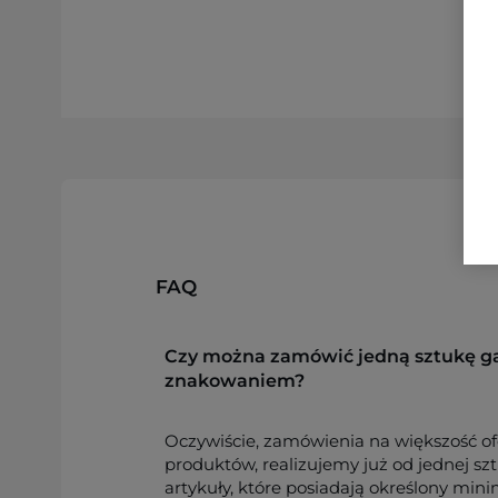
FAQ
Czy można zamówić jedną sztukę g
znakowaniem?
Oczywiście, zamówienia na większość o
produktów, realizujemy już od jednej sz
artykuły, które posiadają określony min