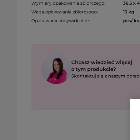
Wymiary opakowania zbiorczego:
36,5 x 
Waga opakowania zbiorczego:
13 kg
Opakowanie indywidualne:
pcs/ kr
Chcesz wiedzieć więcej
o tym produkcie?
Skontaktuj się z naszym dorad