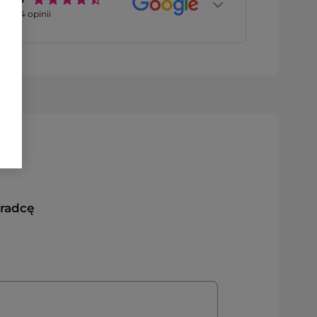
2774
opinii
oradcę