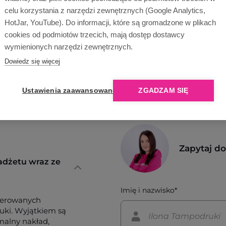
Opinie o nas
celu korzystania z narzędzi zewnętrznych (Google Analytics,
HotJar, YouTube). Do informacji, które są gromadzone w plikach
cookies od podmiotów trzecich, mają dostęp dostawcy
wymienionych narzędzi zewnętrznych.
Dowiedz się więcej
Ustawienia zaawansowane
ZGADZAM SIĘ
Zapytaj d
adżetu wraz ze
Imię i nazwisko*
ferowanych
tuki. Wyjątkiem są
imalny nakład,