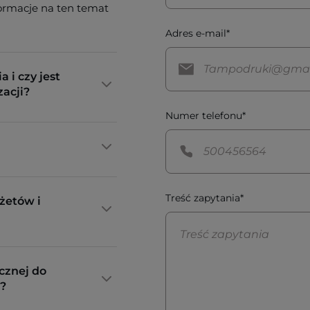
formacje na ten temat
Adres e-mail*
a i czy jest
zacji?
Numer telefonu*
Treść zapytania*
żetów i
cznej do
?