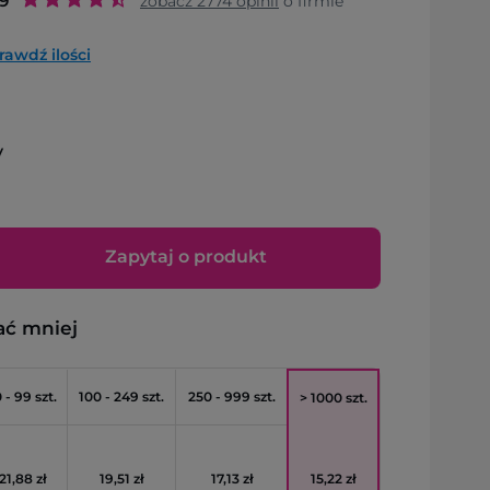
.9
zobacz
2774
opinii
o firmie
rawdź ilości
y
Zapytaj o produkt
ać mniej
 - 99 szt.
100 - 249 szt.
250 - 999 szt.
> 1000 szt.
21,88 zł
19,51 zł
17,13 zł
15,22 zł