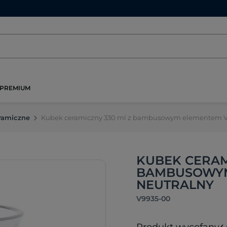
PREMIUM
ramiczne
Kubek ceramiczny 330 ml z bambusowym elementem 
KUBEK CERAM
BAMBUSOWYM
NEUTRALNY
V9935-00