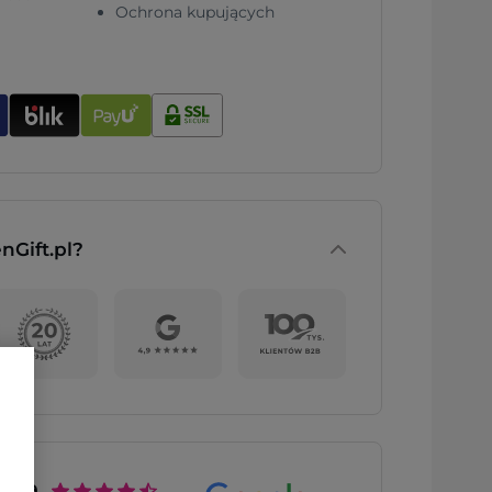
Ochrona kupujących
nGift.pl?
4.9