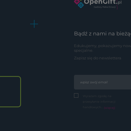
Bądź z nami na bieżą
Edukujemy, pokazujemy nowoś
specjalne.
Zapisz się do newslettera
Wyrażam zgodę na
przesyłanie informacji
handlowych...
(więcej)