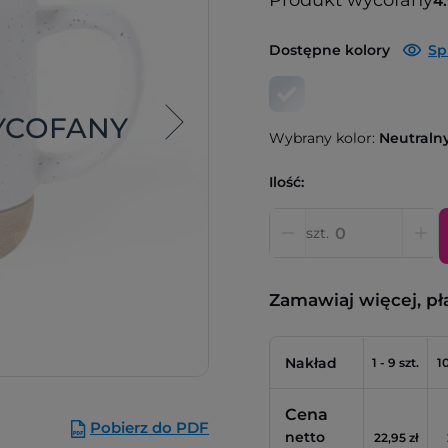
Produkt wycofany
4
Dostępne kolory
Sp
YCOFANY
Wybrany kolor:
Neutraln
Ilość:
szt.
Zamawiaj więcej, pł
Nakład
1 - 9 szt.
10
Cena
Pobierz do PDF
netto
22,95 zł