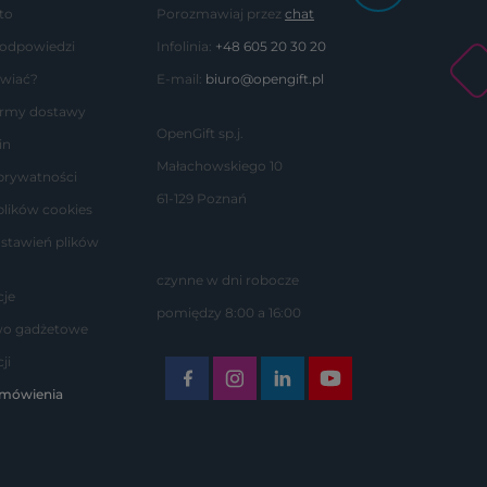
to
Porozmawiaj przez
chat
 odpowiedzi
Infolinia:
+48 605 20 30 20
wiać?
E-mail:
biuro@opengift.pl
formy dostawy
OpenGift sp.j.
in
Małachowskiego 10
 prywatności
61-129 Poznań
plików cookies
stawień plików
czynne w dni robocze
je
pomiędzy 8:00 a 16:00
wo gadżetowe
ji
amówienia