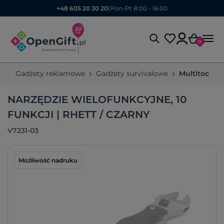
+48 605 20 30 20
|
Pon-Pt 8:00 - 16:00
0
Gadżety reklamowe
Gadżety survivalowe
Multitoole
NARZĘDZIE WIELOFUNKCYJNE, 10
FUNKCJI | RHETT / CZARNY
V7231-03
Możliwość nadruku