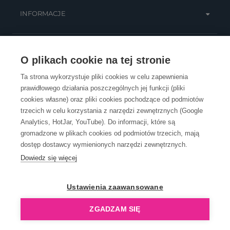
INFORMACJE
OBSŁUGA KLIENTA
O plikach cookie na tej stronie
Ta strona wykorzystuje pliki cookies w celu zapewnienia
prawidłowego działania poszczególnych jej funkcji (pliki
KONTAKT
cookies własne) oraz pliki cookies pochodzące od podmiotów
trzecich w celu korzystania z narzędzi zewnętrznych (Google
Analytics, HotJar, YouTube). Do informacji, które są
gromadzone w plikach cookies od podmiotów trzecich, mają
dostęp dostawcy wymienionych narzędzi zewnętrznych.
Dowiedz się więcej
OpenGift jest częścią ReflectGroup.
Ustawienia zaawansowane
ZGADZAM SIĘ
Copyright © 2006-2026 OpenGift.pl