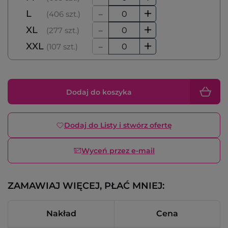
-
+
L
(406 szt.)
-
+
XL
(277 szt.)
-
+
XXL
(107 szt.)
Dodaj do koszyka
Dodaj do Listy i stwórz ofertę
Wyceń przez e-mail
ZAMAWIAJ WIĘCEJ, PŁAĆ MNIEJ:
Nakład
Cena