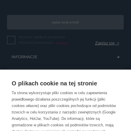
Wyrażam zgodę na przesyłanie
informacji handlowych...
(więcej)
INFORMACJE
OBSŁUGA KLIENTA
O plikach cookie na tej stronie
Ta strona wykorzystuje pliki cookies w celu zapewnienia
prawidłowego działania poszczególnych jej funkcji (pliki
KONTAKT
cookies własne) oraz pliki cookies pochodzące od podmiotów
trzecich w celu korzystania z narzędzi zewnętrznych (Google
Analytics, HotJar, YouTube). Do informacji, które są
gromadzone w plikach cookies od podmiotów trzecich, mają