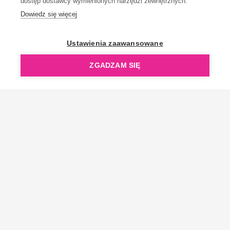
dostęp dostawcy wymienionych narzędzi zewnętrznych.
Dowiedz się więcej
OpenGift jest częścią ReflectGroup.
Ustawienia zaawansowane
ZGADZAM SIĘ
Copyright © 2006-2026 OpenGift.pl