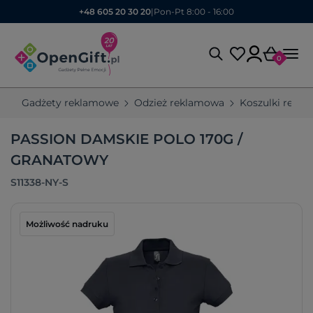
+48 605 20 30 20
|
Pon-Pt 8:00 - 16:00
0
Gadżety reklamowe
Odzież reklamowa
Koszulki rekl
PASSION DAMSKIE POLO 170G /
GRANATOWY
S11338-NY-S
Możliwość nadruku