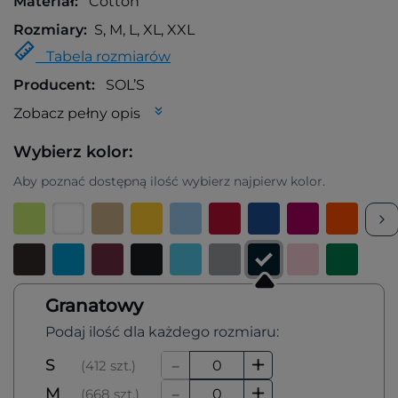
Materiał:
Cotton
Rozmiary:
S, M, L, XL, XXL
Tabela rozmiarów
Producent:
SOL’S
Zobacz pełny opis
Wybierz kolor:
Aby poznać dostępną ilość wybierz najpierw kolor.
Granatowy
Podaj ilość dla każdego rozmiaru:
-
+
S
(412 szt.)
-
+
M
(668 szt.)