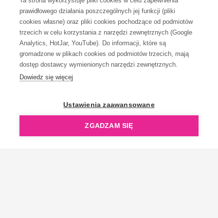
Ta strona wykorzystuje pliki cookies w celu zapewnienia
prawidłowego działania poszczególnych jej funkcji (pliki
KONTAKT
cookies własne) oraz pliki cookies pochodzące od podmiotów
trzecich w celu korzystania z narzędzi zewnętrznych (Google
Analytics, HotJar, YouTube). Do informacji, które są
gromadzone w plikach cookies od podmiotów trzecich, mają
dostęp dostawcy wymienionych narzędzi zewnętrznych.
Dowiedz się więcej
OpenGift jest częścią ReflectGroup.
Ustawienia zaawansowane
ZGADZAM SIĘ
Copyright © 2006-2026 OpenGift.pl