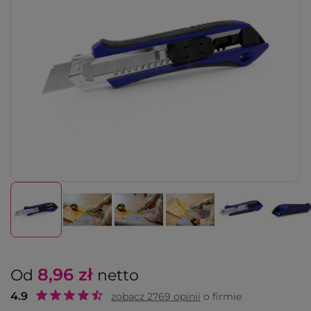
8,96
zł
Od
netto
4.9
zobacz
2769
opinii
o firmie