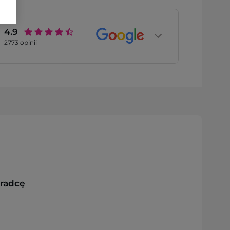
4.9
2773
opinii
oradcę