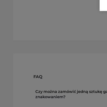
FAQ
Czy można zamówić jedną sztukę g
znakowaniem?