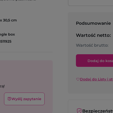
 x 30,5 cm
Podsumowanie
ingle box
Wartość netto:
511925
Wartość brutto:
Dodaj do kos
Dodaj do Listy i s
cą!
Wyślij zapytanie
Bezpieczeńs