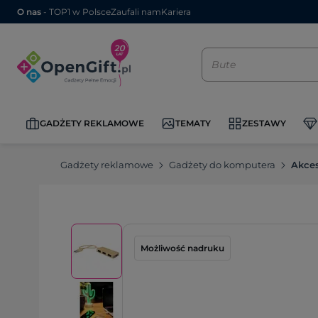
O nas
- TOP1 w Polsce
Zaufali nam
Kariera
GADŻETY REKLAMOWE
TEMATY
ZESTAWY
Gadżety reklamowe
Gadżety do komputera
Akces
Możliwość nadruku