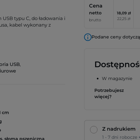
Cena
netto
18,09 zł
m USB typu C, do ładowania i
22,25 zł
brutto
sa, kabel wykonany z
Podane ceny dotyczą 
Dostępnoś
oria USB
,
biurowe
W magazynie
Potrzebujesz
więcej?
 1 cm
g
Z nadrukiem
o
1 - 7 dni robocze
, słoma pszeniczna