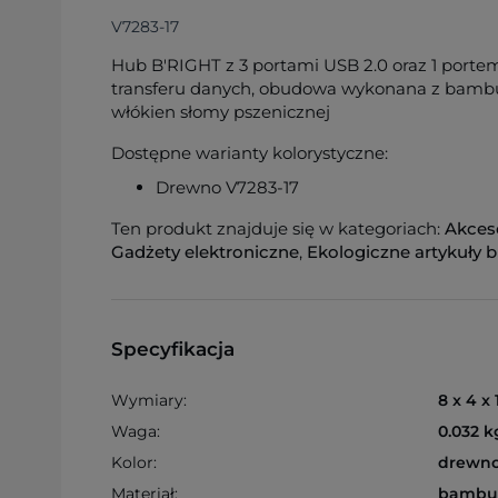
V7283-17
Hub B'RIGHT z 3 portami USB 2.0 oraz 1 porte
transferu danych, obudowa wykonana z bambu
włókien słomy pszenicznej
Dostępne warianty kolorystyczne:
Drewno V7283-17
Ten produkt znajduje się w kategoriach:
Akces
Gadżety elektroniczne
,
Ekologiczne artykuły 
Specyfikacja
Wymiary:
8 x 4 x
Waga:
0.032 k
Kolor:
drewn
Materiał:
bambus