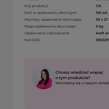
Kraj produkcji:
CN
Ilość w opakowaniu zbiorczym:
100 szt.
Wymiary opakowania zbiorczego:
39 x 27
Waga opakowania zbiorczego:
5 kg
Opakowanie indywidualne:
kraft s
Kod EAN:
5903291
Chcesz wiedzieć więcej
o tym produkcie?
Skontaktuj się z naszym dorad