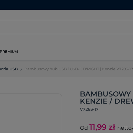
PREMIUM
oria USB
Bambusowy hub USB i USB-C B'RIGHT | Kenzie V7283-1
BAMBUSOWY HU
KENZIE / DR
V7283-17
11,99
zł
Od
netto