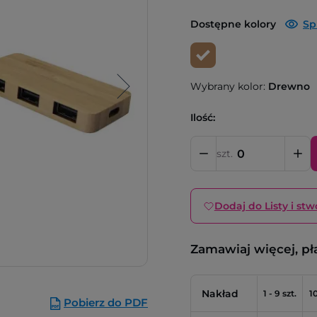
Dostępne kolory
Sp
Wybrany kolor:
Drewno
Ilość:
szt.
Dodaj do Listy i stw
Zamawiaj więcej, pł
Nakład
1 - 9 szt.
10
Pobierz do PDF