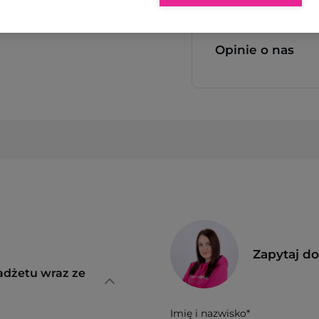
Opinie o nas
Zapytaj d
adżetu wraz ze
Imię i nazwisko*