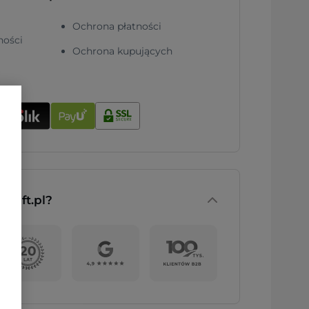
Ochrona płatności
ności
Ochrona kupujących
nGift.pl?