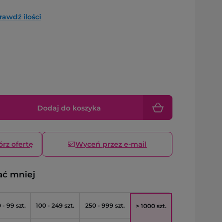
rawdź ilości
Dodaj do koszyka
órz ofertę
Wyceń przez e-mail
ać mniej
 - 99 szt.
100 - 249 szt.
250 - 999 szt.
> 1000 szt.