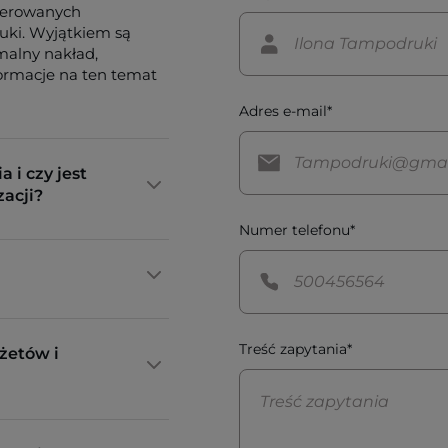
ferowanych
tuki. Wyjątkiem są
imalny nakład,
formacje na ten temat
Adres e-mail*
a i czy jest
zacji?
Numer telefonu*
Treść zapytania*
żetów i