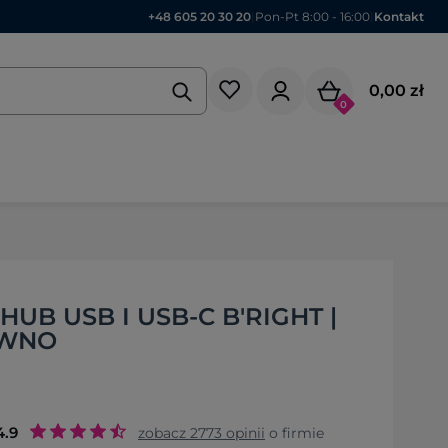
+48 605 20 30 20
|
Pon-Pt 8:00 - 16:00
|
Kontakt
0,00 zł
0
7
B USB I USB-C B'RIGHT |
EWNO
4.9
zobacz
2773
opinii
o firmie