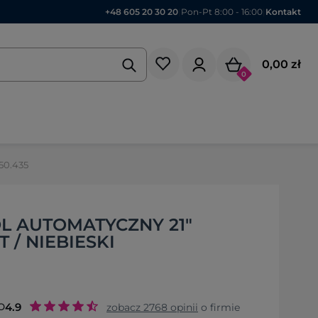
+48 605 20 30 20
|
Pon-Pt 8:00 - 16:00
|
Kontakt
0,00 zł
0
50.435
L AUTOMATYCZNY 21"
/ NIEBIESKI
o
4.9
zobacz
2768
opinii
o firmie