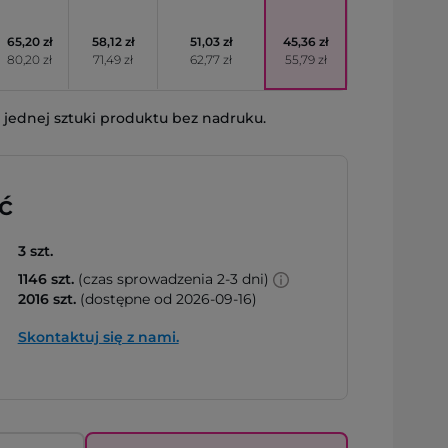
65,20 zł
58,12 zł
51,03 zł
45,36 zł
80,20 zł
71,49 zł
62,77 zł
55,79 zł
jednej sztuki produktu bez nadruku.
ć
3 szt.
1146 szt.
(czas sprowadzenia 2-3 dni)
2016 szt.
(dostępne od 2026-09-16)
Skontaktuj się z nami.