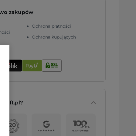
two zakupów
Ochrona płatności
ności
Ochrona kupujących
nGift.pl?