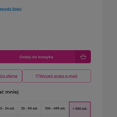
rawdź ilości
Dodaj do koszyka
órz ofertę
Wyceń przez e-mail
ać mniej
5 - 24 szt.
25 - 99 szt.
100 - 499 szt.
> 500 szt.