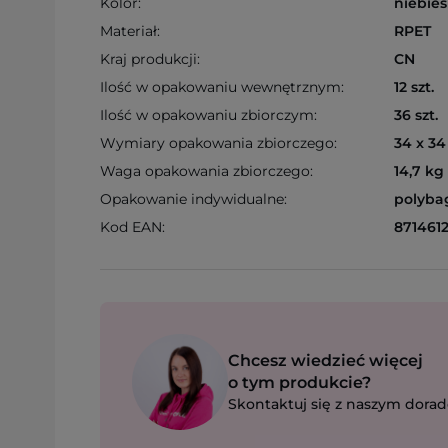
Kolor:
niebies
Materiał:
RPET
Kraj produkcji:
CN
Ilość w opakowaniu wewnętrznym:
12 szt.
Ilość w opakowaniu zbiorczym:
36 szt.
Wymiary opakowania zbiorczego:
34 x 34
Waga opakowania zbiorczego:
14,7 kg
Opakowanie indywidualne:
polyba
Kod EAN:
8714612
Chcesz wiedzieć więcej
o tym produkcie?
Skontaktuj się z naszym dorad