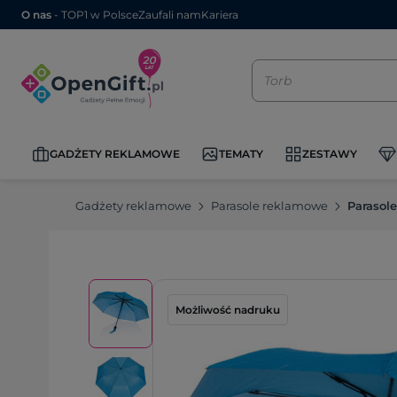
O nas
- TOP1 w Polsce
Zaufali nam
Kariera
GADŻETY REKLAMOWE
TEMATY
ZESTAWY
Gadżety reklamowe
Parasole reklamowe
Parasol
Możliwość nadruku