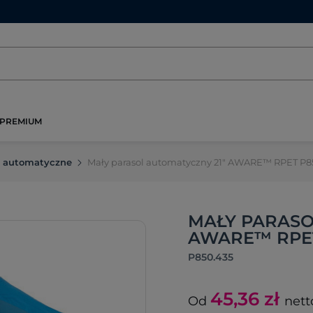
PREMIUM
e automatyczne
Mały parasol automatyczny 21" AWARE™ RPET P8
MAŁY PARASO
AWARE™ RPET 
P850.435
45,36
zł
Od
nett