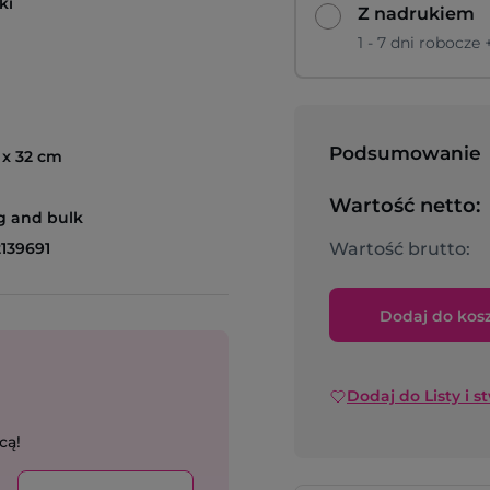
ki
Z nadrukiem
1 - 7 dni robocze
Podsumowanie
 x 32 cm
Wartość netto:
g and bulk
139691
Wartość brutto:
Dodaj do kos
Dodaj do Listy i s
cą!