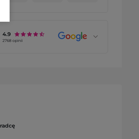
4.9
2768
opinii
oradcę