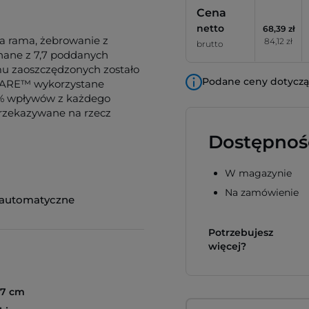
Cena
netto
68,39 zł
wa rama, żebrowanie z
84,12 zł
brutto
nane z 7,7 poddanych
emu zaoszczędzonych zostało
Podane ceny dotyczą 
 AWARE™ wykorzystane
 2% wpływów z każdego
przekazywane na rzecz
Dostępnoś
W magazynie
Na zamówienie
 automatyczne
Potrzebujesz
więcej?
97 cm