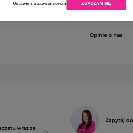
Ustawienia zaawansowane
ZGADZAM SIĘ
Opinie o nas
Zapytaj d
adżetu wraz ze