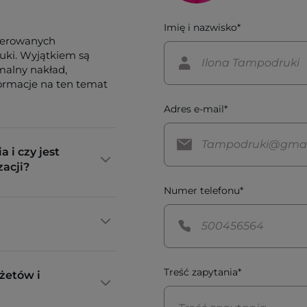
Imię i nazwisko*
ferowanych
tuki. Wyjątkiem są
imalny nakład,
formacje na ten temat
Adres e-mail*
a i czy jest
zacji?
Numer telefonu*
Treść zapytania*
żetów i