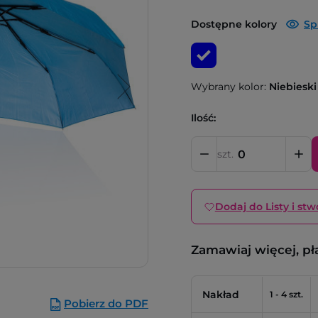
Dostępne kolory
Sp
Wybrany kolor:
Niebieski
Ilość:
szt.
Dodaj do Listy i stw
Zamawiaj więcej, pł
Nakład
1 - 4 szt.
Pobierz do PDF