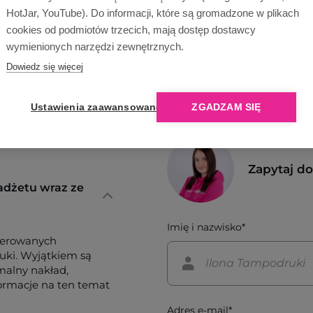
HotJar, YouTube). Do informacji, które są gromadzone w plikach
cookies od podmiotów trzecich, mają dostęp dostawcy
wymienionych narzędzi zewnętrznych.
Dowiedz się więcej
Ustawienia zaawansowane
ZGADZAM SIĘ
Zapytaj d
adżetu wraz ze
Imię i nazwisko*
ferowanych
tuki. Wyjątkiem są
imalny nakład,
formacje na ten temat
Adres e-mail*