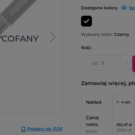
Dostępne kolory
Sp
Wybrany kolor:
Czarny
YCOFANY
Ilość:
szt.
Zamawiaj więcej, pł
Nakład
1 - 4 szt.
Cena
netto
252,47 zł
Pobierz do PDF
310,54 zł
brutto