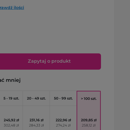
rawdź ilości
Zapytaj o produkt
ać mniej
5 - 19 szt.
20 - 49 szt.
50 - 99 szt.
> 100 szt.
245,92 zł
231,16 zł
222,96 zł
209,85 zł
302,48 zł
284,33 zł
274,24 zł
258,12 zł