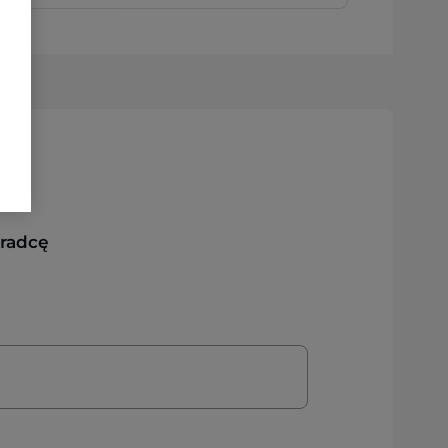
oradcę