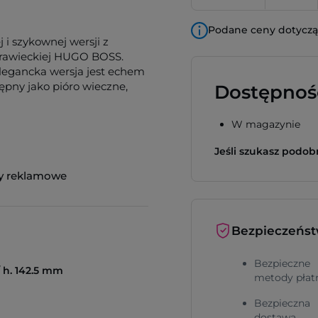
Podane ceny dotyczą 
 i szykownej wersji z
krawieckiej HUGO BOSS.
legancka wersja jest echem
ępny jako pióro wieczne,
Dostępnoś
W magazynie
Jeśli szukasz podo
y reklamowe
Bezpieczeńs
Bezpieczne
/ h. 142.5 mm
metody płat
Bezpieczna
dostawa