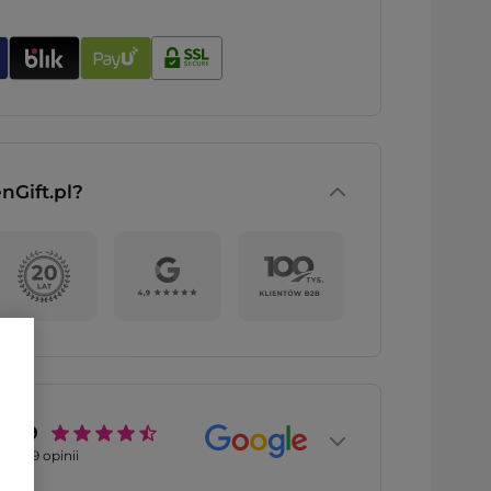
nGift.pl?
4.9
2769
opinii