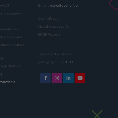
wiać?
E-mail:
biuro@opengift.pl
formy dostawy
OpenGift sp.j.
in
Małachowskiego 10
 prywatności
61-129 Poznań
plików cookies
stawień plików
czynne w dni robocze
je
pomiędzy 8:00 a 16:00
wo gadżetowe
ji
amówienia