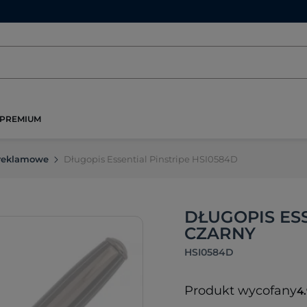
PREMIUM
 reklamowe
Długopis Essential Pinstripe HSI0584D
DŁUGOPIS ESS
CZARNY
HSI0584D
Produkt wycofany
4