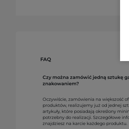
FAQ
Czy można zamówić jedną sztukę g
znakowaniem?
Oczywiście, zamówienia na większość o
produktów, realizujemy już od jednej sz
artykuły, które posiadają określony min
potrzebny do realizacji. Szczegółowe in
znajdziesz na karcie każdego produktu.