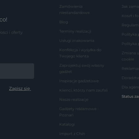
Zamówienia
Jak zama
niestandardowe
Koszt i 
co!
Blog
Regulam
Terminy realizacji
ci i oferty
Polityka
Usługi znakowania
Polityka 
Konfekcja i wysyłka do
Zmiana u
Twojego klienta
cookie
Zaprojektuj swój własny
Reklamac
gadżet
Doradzt
Inspiracje gadżetowe
Dla agenc
Klienci, którzy nam zaufali
Status z
Nasze realizacje
Gadżety reklamowe -
Poznań
Katalogi
Import z Chin