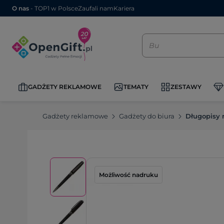
O nas
- TOP1 w Polsce
Zaufali nam
Kariera
GADŻETY REKLAMOWE
TEMATY
ZESTAWY
Gadżety reklamowe
Gadżety do biura
Długopisy
Możliwość nadruku