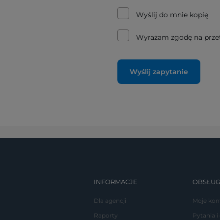
Wyślij do mnie kopię
Wyrażam zgodę na prze
Wyślij zapytanie
INFORMACJE
OBSŁUG
Dla agencji
Moje kon
Raporty
Pytania i