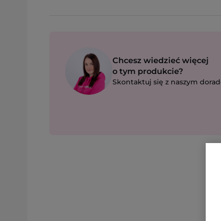
Chcesz wiedzieć więcej
o tym produkcie?
Skontaktuj się z naszym dorad