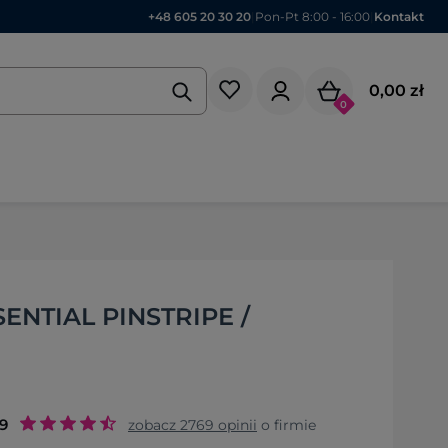
+48 605 20 30 20
|
Pon-Pt 8:00 - 16:00
|
Kontakt
0,00 zł
0
ENTIAL PINSTRIPE /
.9
zobacz
2769
opinii
o firmie