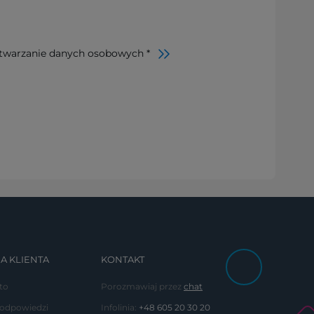
twarzanie danych osobowych *
A KLIENTA
KONTAKT
to
Porozmawiaj przez
chat
 odpowiedzi
Infolinia:
+48 605 20 30 20