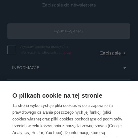
Zapisz się do newslettera
Wyrażam zgodę na przesyłanie
informacji handlowych...
(więcej)
INFORMACJE
OBSŁUGA KLIENTA
O plikach cookie na tej stronie
Ta strona wykorzystuje pliki cookies w celu zapewnienia
prawidłowego działania poszczególnych jej funkcji (pliki
KONTAKT
cookies własne) oraz pliki cookies pochodzące od podmiotów
trzecich w celu korzystania z narzędzi zewnętrznych (Google
Analytics, HotJar, YouTube). Do informacji, które są