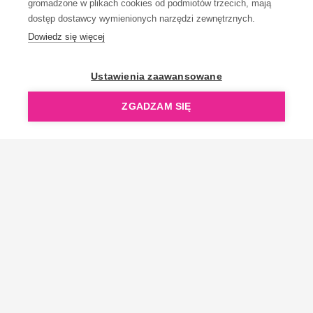
gromadzone w plikach cookies od podmiotów trzecich, mają
dostęp dostawcy wymienionych narzędzi zewnętrznych.
Dowiedz się więcej
OpenGift jest częścią ReflectGroup.
Ustawienia zaawansowane
ZGADZAM SIĘ
Copyright © 2006-2026 OpenGift.pl