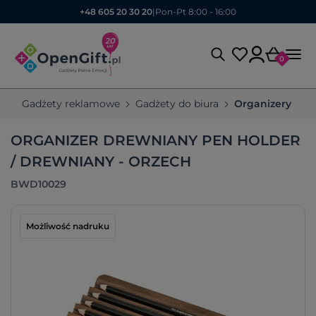
+48 605 20 30 20
|
Pon-Pt 8:00 - 16:00
0
Gadżety reklamowe
Gadżety do biura
Organizery fir
ORGANIZER DREWNIANY PEN HOLDER
/ DREWNIANY - ORZECH
BWD10029
Możliwość nadruku