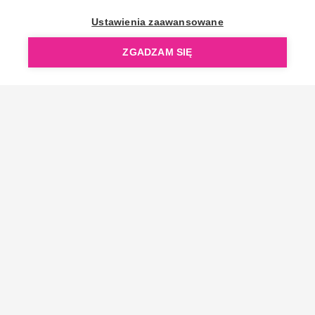
OpenGift jest częścią ReflectGroup.
Ustawienia zaawansowane
ZGADZAM SIĘ
Copyright © 2006-2026 OpenGift.pl