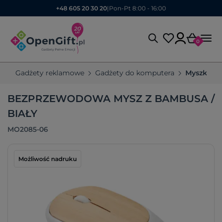
+48 605 20 30 20
|
Pon-Pt 8:00 - 16:00
0
Gadżety reklamowe
Gadżety do komputera
Myszki k
BEZPRZEWODOWA MYSZ Z BAMBUSA /
BIAŁY
MO2085-06
Możliwość nadruku