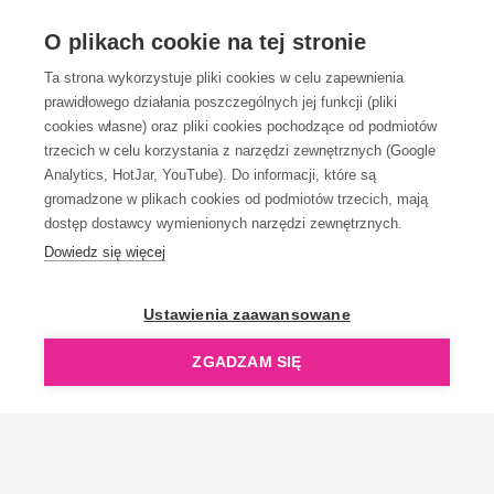
OBSŁUGA KLIENTA
O plikach cookie na tej stronie
Ta strona wykorzystuje pliki cookies w celu zapewnienia
prawidłowego działania poszczególnych jej funkcji (pliki
KONTAKT
cookies własne) oraz pliki cookies pochodzące od podmiotów
trzecich w celu korzystania z narzędzi zewnętrznych (Google
Analytics, HotJar, YouTube). Do informacji, które są
gromadzone w plikach cookies od podmiotów trzecich, mają
dostęp dostawcy wymienionych narzędzi zewnętrznych.
Dowiedz się więcej
OpenGift jest częścią ReflectGroup.
Ustawienia zaawansowane
ZGADZAM SIĘ
Copyright © 2006-2026 OpenGift.pl