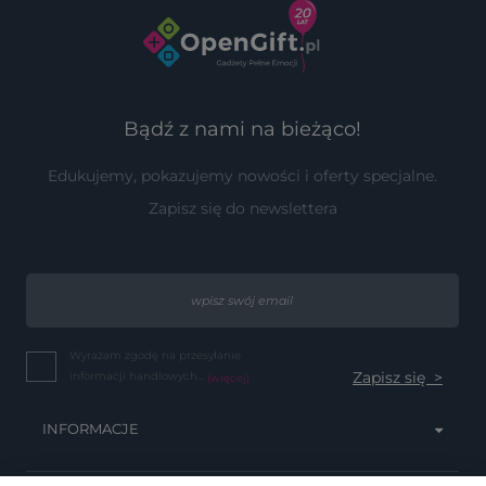
Bądź z nami na bieżąco!
Edukujemy, pokazujemy nowości i oferty specjalne.
Zapisz się do newslettera
Wyrażam zgodę na przesyłanie
informacji handlowych...
(więcej)
INFORMACJE