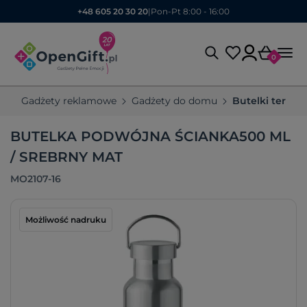
+48 605 20 30 20
|
Pon-Pt 8:00 - 16:00
0
Gadżety reklamowe
Gadżety do domu
Butelki termic
BUTELKA PODWÓJNA ŚCIANKA500 ML
/ SREBRNY MAT
MO2107-16
Możliwość nadruku