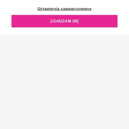
OpenGift jest częścią ReflectGroup.
Ustawienia zaawansowane
ZGADZAM SIĘ
Copyright © 2006-2026 OpenGift.pl