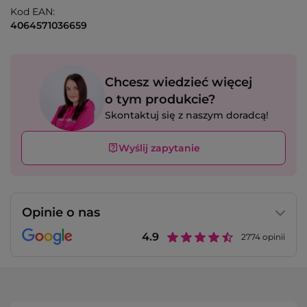
Kod EAN:
4064571036659
Chcesz wiedzieć więcej
o tym produkcie?
Skontaktuj się z naszym doradcą!
Wyślij zapytanie
Opinie o nas
4.9
2774
opinii