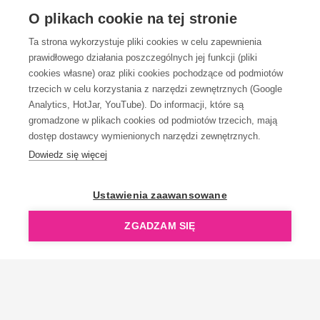
OBSŁUGA KLIENTA
O plikach cookie na tej stronie
Ta strona wykorzystuje pliki cookies w celu zapewnienia
prawidłowego działania poszczególnych jej funkcji (pliki
KONTAKT
cookies własne) oraz pliki cookies pochodzące od podmiotów
trzecich w celu korzystania z narzędzi zewnętrznych (Google
Analytics, HotJar, YouTube). Do informacji, które są
gromadzone w plikach cookies od podmiotów trzecich, mają
dostęp dostawcy wymienionych narzędzi zewnętrznych.
Dowiedz się więcej
OpenGift jest częścią ReflectGroup.
Ustawienia zaawansowane
ZGADZAM SIĘ
Copyright © 2006-2026 OpenGift.pl