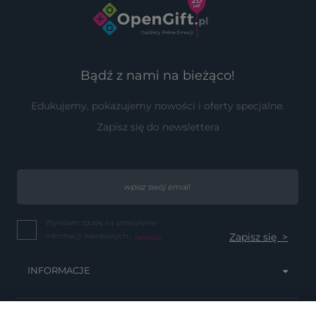
Bądź z nami na bieżąco!
Edukujemy, pokazujemy nowości i oferty specjalne.
Zapisz się do newslettera
Wyrażam zgodę na przesyłanie
informacji handlowych...
(więcej)
INFORMACJE