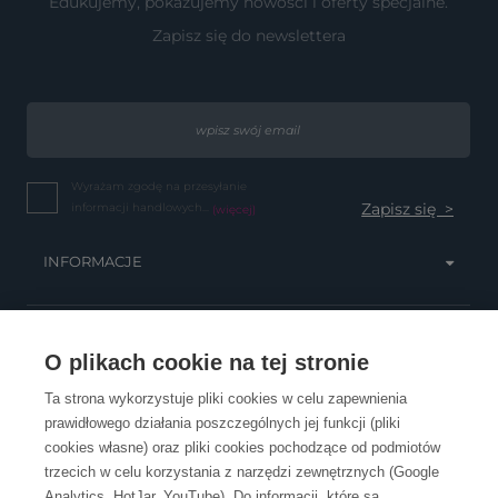
Edukujemy, pokazujemy nowości i oferty specjalne.
Zapisz się do newslettera
Wyrażam zgodę na przesyłanie
informacji handlowych...
(więcej)
INFORMACJE
OBSŁUGA KLIENTA
O plikach cookie na tej stronie
Ta strona wykorzystuje pliki cookies w celu zapewnienia
prawidłowego działania poszczególnych jej funkcji (pliki
KONTAKT
cookies własne) oraz pliki cookies pochodzące od podmiotów
trzecich w celu korzystania z narzędzi zewnętrznych (Google
Analytics, HotJar, YouTube). Do informacji, które są