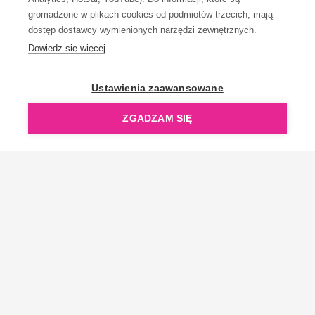
gromadzone w plikach cookies od podmiotów trzecich, mają
dostęp dostawcy wymienionych narzędzi zewnętrznych.
Dowiedz się więcej
OpenGift jest częścią ReflectGroup.
Ustawienia zaawansowane
ZGADZAM SIĘ
Copyright © 2006-2026 OpenGift.pl