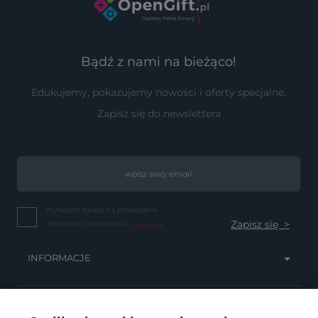
Bądź z nami na bieżąco!
Edukujemy, pokazujemy nowości i oferty specjalne.
Zapisz się do newslettera
Wyrażam zgodę na przesyłanie
informacji handlowych...
(więcej)
INFORMACJE
OBSŁUGA KLIENTA