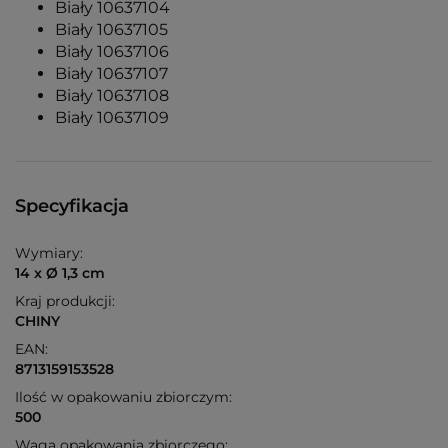
Biały 10637104
Biały 10637105
Biały 10637106
Biały 10637107
Biały 10637108
Biały 10637109
Specyfikacja
Wymiary:
14 x Ø 1,3 cm
Kraj produkcji:
CHINY
EAN:
8713159153528
Ilość w opakowaniu zbiorczym:
500
Waga opakowania zbiorczego: