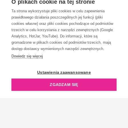
O plikach cookie na tej stronie
Ta strona wykorzystuje pliki cookies w celu zapewnienia
prawidłowego działania poszczególnych jej funkcji (pliki
KONTAKT
cookies własne) oraz pliki cookies pochodzące od podmiotów
trzecich w celu korzystania z narzędzi zewnętrznych (Google
Analytics, HotJar, YouTube). Do informacji, które są
gromadzone w plikach cookies od podmiotów trzecich, mają
dostęp dostawcy wymienionych narzędzi zewnętrznych.
Dowiedz się więcej
OpenGift jest częścią ReflectGroup.
Ustawienia zaawansowane
ZGADZAM SIĘ
Copyright © 2006-2026 OpenGift.pl