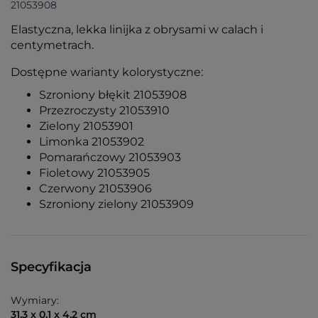
21053908
Elastyczna, lekka linijka z obrysami w calach i
centymetrach.
Dostępne warianty kolorystyczne:
Szroniony błękit 21053908
Przezroczysty 21053910
Zielony 21053901
Limonka 21053902
Pomarańczowy 21053903
Fioletowy 21053905
Czerwony 21053906
Szroniony zielony 21053909
Specyfikacja
Wymiary:
31,3 x 0,1 x 4,2 cm