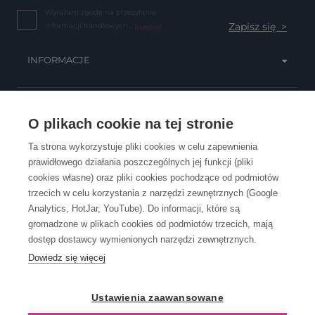
Wyrażam zgodę na przesyłanie
informacji handlowych...
(więcej)
INFORMACJE
OBSŁUGA KLIENTA
O plikach cookie na tej stronie
Ta strona wykorzystuje pliki cookies w celu zapewnienia
prawidłowego działania poszczególnych jej funkcji (pliki
KONTAKT
cookies własne) oraz pliki cookies pochodzące od podmiotów
trzecich w celu korzystania z narzędzi zewnętrznych (Google
Analytics, HotJar, YouTube). Do informacji, które są
gromadzone w plikach cookies od podmiotów trzecich, mają
dostęp dostawcy wymienionych narzędzi zewnętrznych.
Dowiedz się więcej
OpenGift jest częścią ReflectGroup.
Ustawienia zaawansowane