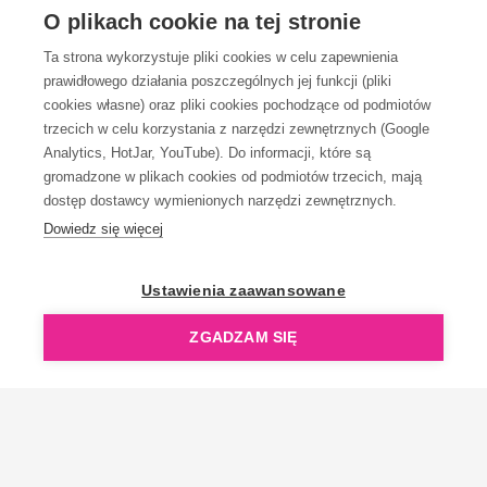
OBSŁUGA KLIENTA
O plikach cookie na tej stronie
Ta strona wykorzystuje pliki cookies w celu zapewnienia
prawidłowego działania poszczególnych jej funkcji (pliki
KONTAKT
cookies własne) oraz pliki cookies pochodzące od podmiotów
trzecich w celu korzystania z narzędzi zewnętrznych (Google
Analytics, HotJar, YouTube). Do informacji, które są
gromadzone w plikach cookies od podmiotów trzecich, mają
dostęp dostawcy wymienionych narzędzi zewnętrznych.
Dowiedz się więcej
OpenGift jest częścią ReflectGroup.
Ustawienia zaawansowane
ZGADZAM SIĘ
Copyright © 2006-2026 OpenGift.pl