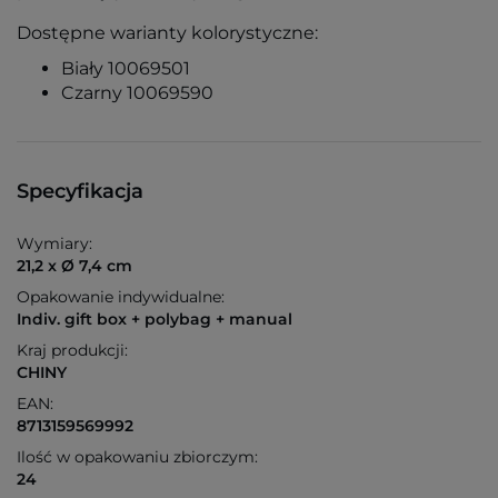
Dostępne warianty kolorystyczne:
Biały 10069501
Czarny 10069590
Specyfikacja
Wymiary:
21,2 x Ø 7,4 cm
Opakowanie indywidualne:
Indiv. gift box + polybag + manual
Kraj produkcji:
CHINY
EAN:
8713159569992
Ilość w opakowaniu zbiorczym:
24