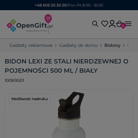
+48 605 20 30 20
|
Pon-Pt 8:00 - 16:00
0
Gadżety reklamowe
Gadżety do domu
Bidony
Bido
BIDON LEXI ZE STALI NIERDZEWNEJ O
POJEMNOŚCI 500 ML / BIAŁY
10069501
Możliwość nadruku