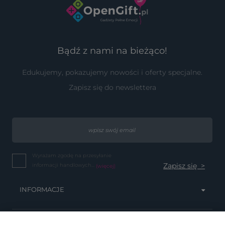
Bądź z nami na bieżąco!
Edukujemy, pokazujemy nowości i oferty specjalne.
Zapisz się do newslettera
Wyrażam zgodę na przesyłanie
informacji handlowych...
(więcej)
INFORMACJE