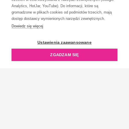
Analytics, HotJar, YouTube). Do informacji, które są
gromadzone w plikach cookies od podmiotów trzecich, mają
dostęp dostawcy wymienionych narzędzi zewnętrznych.
Dowiedz się więcej
OpenGift jest częścią ReflectGroup.
Ustawienia zaawansowane
ZGADZAM SIĘ
Copyright © 2006-2026 OpenGift.pl