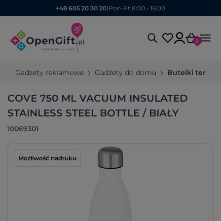
+48 605 20 30 20
|
Pon-Pt 8:00 - 16:00
0
Gadżety reklamowe
Gadżety do domu
Butelki termic
COVE 750 ML VACUUM INSULATED
STAINLESS STEEL BOTTLE / BIAŁY
10069301
Możliwość nadruku