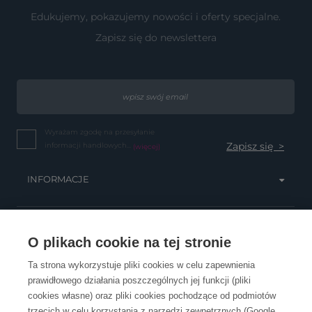
Edukujemy, pokazujemy nowości i oferty specjalne.
Zapisz się do newslettera
Wyrażam zgodę na przesyłanie
informacji handlowych...
(więcej)
INFORMACJE
OBSŁUGA KLIENTA
O plikach cookie na tej stronie
Ta strona wykorzystuje pliki cookies w celu zapewnienia
prawidłowego działania poszczególnych jej funkcji (pliki
KONTAKT
cookies własne) oraz pliki cookies pochodzące od podmiotów
trzecich w celu korzystania z narzędzi zewnętrznych (Google