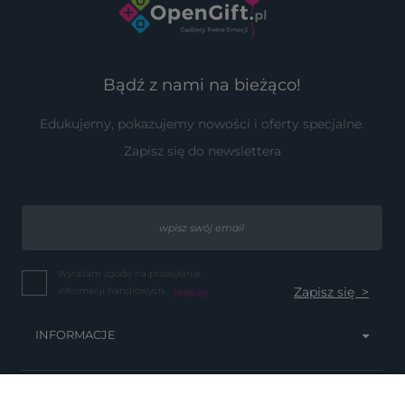
Bądź z nami na bieżąco!
Edukujemy, pokazujemy nowości i oferty specjalne.
Zapisz się do newslettera
Wyrażam zgodę na przesyłanie
informacji handlowych...
(więcej)
INFORMACJE