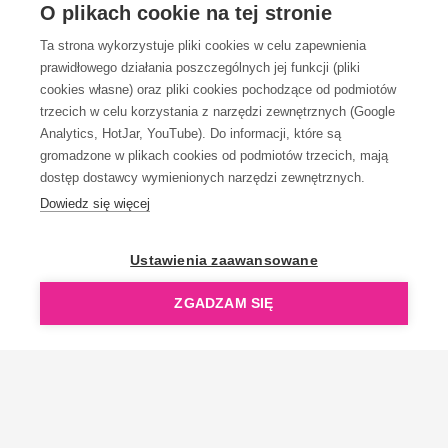
OBSŁUGA KLIENTA
O plikach cookie na tej stronie
Ta strona wykorzystuje pliki cookies w celu zapewnienia
prawidłowego działania poszczególnych jej funkcji (pliki
KONTAKT
cookies własne) oraz pliki cookies pochodzące od podmiotów
trzecich w celu korzystania z narzędzi zewnętrznych (Google
Analytics, HotJar, YouTube). Do informacji, które są
gromadzone w plikach cookies od podmiotów trzecich, mają
dostęp dostawcy wymienionych narzędzi zewnętrznych.
Dowiedz się więcej
OpenGift jest częścią ReflectGroup.
Ustawienia zaawansowane
ZGADZAM SIĘ
Copyright © 2006-2026 OpenGift.pl