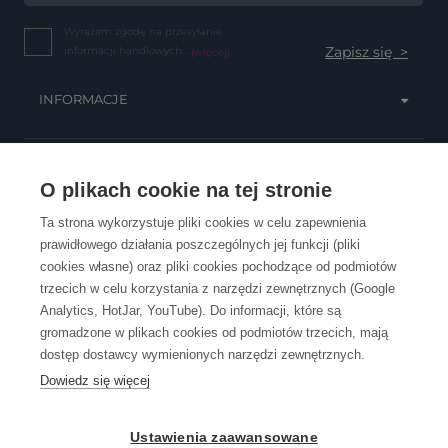
Wyrażam zgodę na przesyłanie
informacji handlowych...
(więcej)
INFORMACJE
OBSŁUGA KLIENTA
O plikach cookie na tej stronie
Ta strona wykorzystuje pliki cookies w celu zapewnienia
prawidłowego działania poszczególnych jej funkcji (pliki
KONTAKT
cookies własne) oraz pliki cookies pochodzące od podmiotów
trzecich w celu korzystania z narzędzi zewnętrznych (Google
Analytics, HotJar, YouTube). Do informacji, które są
gromadzone w plikach cookies od podmiotów trzecich, mają
dostęp dostawcy wymienionych narzędzi zewnętrznych.
Dowiedz się więcej
OpenGift jest częścią ReflectGroup.
Ustawienia zaawansowane