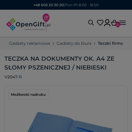
+48 605 20 30 20
|
Pon-Pt 8:00 - 16:00
0
Gadżety reklamowe
Gadżety do biura
Teczki firmowe
TECZKA NA DOKUMENTY OK. A4 ZE
SŁOMY PSZENICZNEJ / NIEBIESKI
V2047-11
Możliwość nadruku