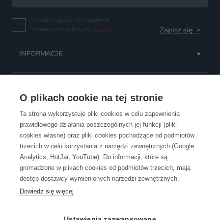
Wyrażam zgodę na przesyłanie
informacji handlowych...
(więcej)
INFORMACJE
OBSŁUGA KLIENTA
O plikach cookie na tej stronie
Ta strona wykorzystuje pliki cookies w celu zapewnienia
prawidłowego działania poszczególnych jej funkcji (pliki
KONTAKT
cookies własne) oraz pliki cookies pochodzące od podmiotów
trzecich w celu korzystania z narzędzi zewnętrznych (Google
Analytics, HotJar, YouTube). Do informacji, które są
gromadzone w plikach cookies od podmiotów trzecich, mają
dostęp dostawcy wymienionych narzędzi zewnętrznych.
Dowiedz się więcej
OpenGift jest częścią ReflectGroup.
Ustawienia zaawansowane