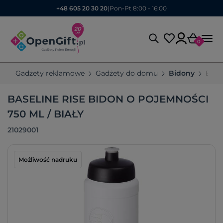
+48 605 20 30 20
|
Pon-Pt 8:00 - 16:00
0
Gadżety reklamowe
Gadżety do domu
Bidony
Base
BASELINE RISE BIDON O POJEMNOŚCI
750 ML / BIAŁY
21029001
Możliwość nadruku