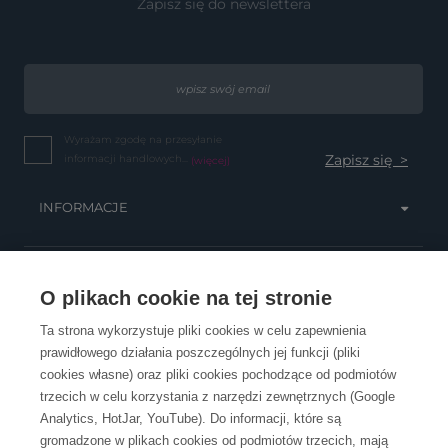
Zapisz się do newslettera
Wyrażam zgodę na przesyłanie
informacji handlowych...
(więcej)
INFORMACJE
OBSŁUGA KLIENTA
O plikach cookie na tej stronie
Ta strona wykorzystuje pliki cookies w celu zapewnienia
prawidłowego działania poszczególnych jej funkcji (pliki
KONTAKT
cookies własne) oraz pliki cookies pochodzące od podmiotów
trzecich w celu korzystania z narzędzi zewnętrznych (Google
Analytics, HotJar, YouTube). Do informacji, które są
gromadzone w plikach cookies od podmiotów trzecich, mają