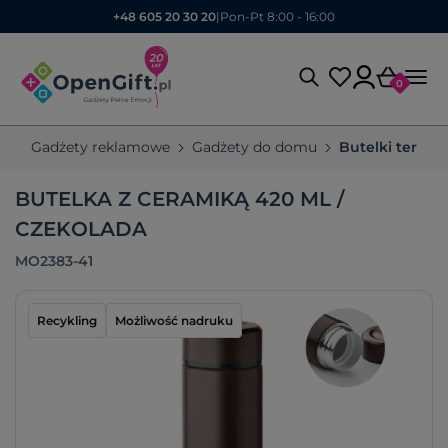
+48 605 20 30 20
|
Pon-Pt 8:00 - 16:00
0
Gadżety reklamowe
Gadżety do domu
Butelki termic
BUTELKA Z CERAMIKĄ 420 ML /
CZEKOLADA
MO2383-41
Recykling
Możliwość nadruku