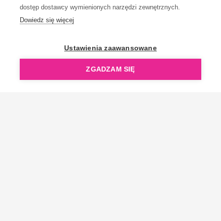
dostęp dostawcy wymienionych narzędzi zewnętrznych.
Dowiedz się więcej
OpenGift jest częścią ReflectGroup.
Ustawienia zaawansowane
ZGADZAM SIĘ
Copyright © 2006-2026 OpenGift.pl