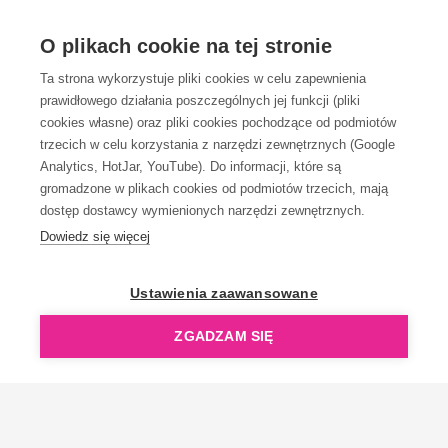
OBSŁUGA KLIENTA
O plikach cookie na tej stronie
Ta strona wykorzystuje pliki cookies w celu zapewnienia
prawidłowego działania poszczególnych jej funkcji (pliki
KONTAKT
cookies własne) oraz pliki cookies pochodzące od podmiotów
trzecich w celu korzystania z narzędzi zewnętrznych (Google
Analytics, HotJar, YouTube). Do informacji, które są
gromadzone w plikach cookies od podmiotów trzecich, mają
dostęp dostawcy wymienionych narzędzi zewnętrznych.
Dowiedz się więcej
OpenGift jest częścią ReflectGroup.
Ustawienia zaawansowane
ZGADZAM SIĘ
Copyright © 2006-2026 OpenGift.pl