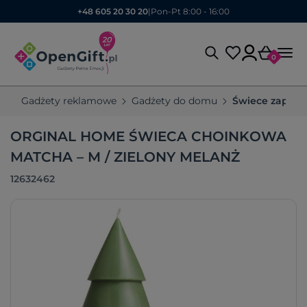
+48 605 20 30 20
|
Pon-Pt 8:00 - 16:00
0
Gadżety reklamowe
Gadżety do domu
Świece zapach
ORGINAL HOME ŚWIECA CHOINKOWA
MATCHA – M / ZIELONY MELANŻ
12632462