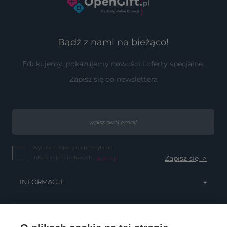
Bądź z nami na bieżąco!
Edukujemy, pokazujemy nowości i oferty specjalne.
Zapisz się do newslettera
Wyrażam zgodę na przesyłanie
informacji handlowych...
(więcej)
INFORMACJE
OBSŁUGA KLIENTA