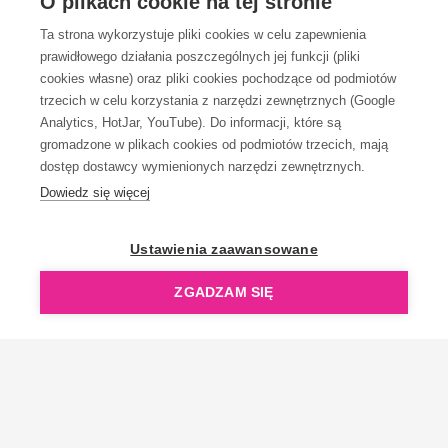
O plikach cookie na tej stronie
Ta strona wykorzystuje pliki cookies w celu zapewnienia
prawidłowego działania poszczególnych jej funkcji (pliki
KONTAKT
cookies własne) oraz pliki cookies pochodzące od podmiotów
trzecich w celu korzystania z narzędzi zewnętrznych (Google
Analytics, HotJar, YouTube). Do informacji, które są
gromadzone w plikach cookies od podmiotów trzecich, mają
dostęp dostawcy wymienionych narzędzi zewnętrznych.
Dowiedz się więcej
OpenGift jest częścią ReflectGroup.
Ustawienia zaawansowane
ZGADZAM SIĘ
Copyright © 2006-2026 OpenGift.pl