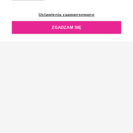
OpenGift jest częścią ReflectGroup.
Ustawienia zaawansowane
ZGADZAM SIĘ
Copyright © 2006-2026 OpenGift.pl