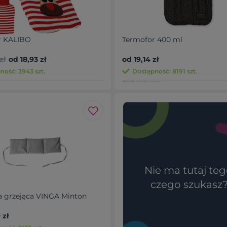
r KALIBO
Termofor 400 ml
zł
od 18,93 zł
od 19,14 zł
ność: 3943 szt.
Dostępność: 8191 szt.
Nie ma tutaj teg
czego szukasz
 grzejąca VINGA Minton
 zł