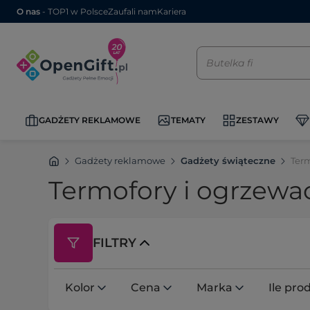
O nas
- TOP1 w Polsce
Zaufali nam
Kariera
GADŻETY REKLAMOWE
TEMATY
ZESTAWY
Gadżety reklamowe
Gadżety świąteczne
Term
Termofory i ogrzewa
FILTRY
Kolor
Cena
Marka
Ile pr