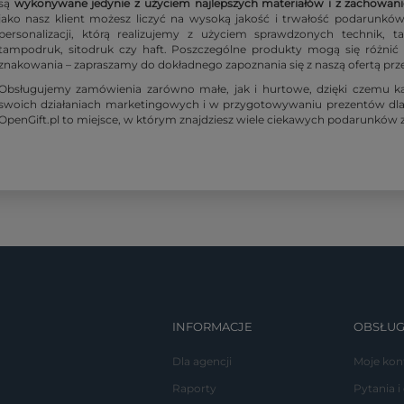
są
wykonywane jedynie z użyciem najlepszych materiałów i z zachowan
jako nasz klient możesz liczyć na wysoką jakość i trwałość podarunkó
personalizacji, którą realizujemy z użyciem sprawdzonych technik, t
tampodruk, sitodruk czy haft. Poszczególne produkty mogą się różn
znakowania – zapraszamy do dokładnego zapoznania się z naszą ofertą p
Obsługujemy zamówienia zarówno małe, jak i hurtowe, dzięki czemu ka
swoich działaniach marketingowych i w przygotowywaniu prezentów dla kl
OpenGift.pl to miejsce, w którym znajdziesz wiele ciekawych podarunków z 
INFORMACJE
OBSŁUG
Dla agencji
Moje kon
Raporty
Pytania i