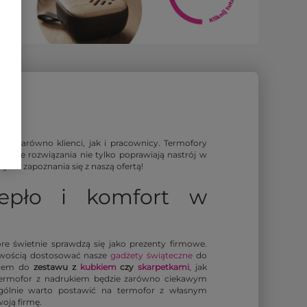
nią zarówno klienci, jak i pracownicy. Termofory
takie rozwiązania nie tylko poprawiają nastrój w
y do zapoznania się z naszą ofertą!
iepło i komfort w
re świetnie sprawdzą się jako prezenty firmowe.
atwością dostosować nasze
gadżety świąteczne
do
kiem do
zestawu z
kubkiem
czy
skarpetkami
, jak
termofor z nadrukiem będzie zarówno ciekawym
gólnie warto postawić na termofor z własnym
oją firmę.