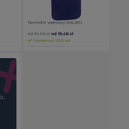
Termofor wełniany KALIBO
od 19,48 zł
od 18,48 zł
Dostępność: 3239 szt.
o,
?