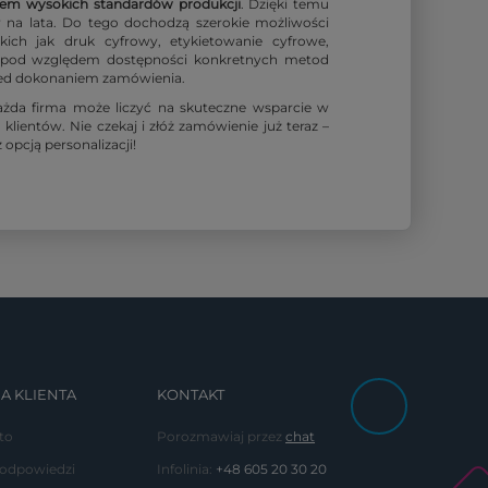
iem wysokich standardów produkcji
. Dzięki temu
w na lata. Do tego dochodzą szerokie możliwości
akich jak druk cyfrowy, etykietowanie cyfrowe,
ić pod względem dostępności konkretnych metod
rzed dokonaniem zamówienia.
żda firma może liczyć na skuteczne wsparcie w
ientów. Nie czekaj i złóż zamówienie już teraz –
opcją personalizacji!
A KLIENTA
KONTAKT
to
Porozmawiaj przez
chat
 odpowiedzi
Infolinia:
+48 605 20 30 20