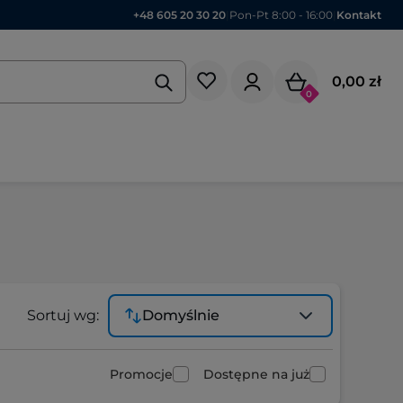
+48 605 20 30 20
|
Pon-Pt 8:00 - 16:00
|
Kontakt
0,00 zł
0
Sortuj wg:
Domyślnie
Promocje
Dostępne na już