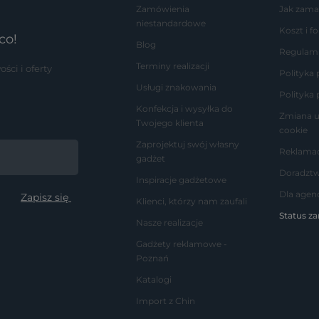
Zamówienia
Jak zama
niestandardowe
Koszt i 
co!
Blog
Regulam
Terminy realizacji
ci i oferty
Polityka
Usługi znakowania
Polityka 
Konfekcja i wysyłka do
Zmiana u
Twojego klienta
cookie
Zaprojektuj swój własny
Reklamac
gadżet
Doradzt
Inspiracje gadżetowe
Dla agenc
Klienci, którzy nam zaufali
Status z
Nasze realizacje
Gadżety reklamowe -
Poznań
Katalogi
Import z Chin