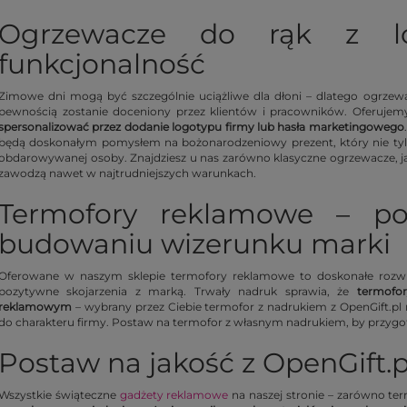
Ogrzewacze do rąk z 
funkcjonalność
Zimowe dni mogą być szczególnie uciążliwe dla dłoni – dlatego ogrzewac
pewnością zostanie doceniony przez klientów i pracowników. Oferujem
spersonalizować przez dodanie logotypu firmy lub hasła marketingowego
będą doskonałym pomysłem na bożonarodzeniowy prezent, który nie tylk
obdarowywanej osoby. Znajdziesz u nas zarówno klasyczne ogrzewacze, ja
zawodzą nawet w najtrudniejszych warunkach.
Termofory reklamowe – p
budowaniu wizerunku marki
Oferowane w naszym sklepie termofory reklamowe to doskonałe rozwiąz
pozytywne skojarzenia z marką. Trwały nadruk sprawia, że
termofo
reklamowym
– wybrany przez Ciebie termofor z nadrukiem z OpenGift.pl
do charakteru firmy. Postaw na termofor z własnym nadrukiem, by przyg
Postaw na jakość z OpenGift.p
Wszystkie świąteczne
gadżety reklamowe
na naszej stronie – zarówno ter