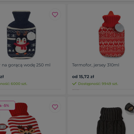
 na gorącą wodę 250 ml
Termofor, jersey 310ml
zł
od 15,72 zł
ność: 6000 szt.
Dostępność: 9949 szt.
a -5%