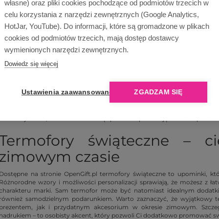
własne) oraz pliki cookies pochodzące od podmiotów trzecich w
celu korzystania z narzędzi zewnętrznych (Google Analytics,
HotJar, YouTube). Do informacji, które są gromadzone w plikach
cookies od podmiotów trzecich, mają dostęp dostawcy
wymienionych narzędzi zewnętrznych.
Dowiedz się więcej
Ustawienia zaawansowane
ZGADZAM SIĘ
Gdy zbliżają się zimowe dni, warto zadbać o komfort ciepło, które doce
świąteczne i ogrzewacze do rąk z logo to wyjątkowe upominki firmowe – 
chłodniejsze dni, lecz także stanowią sposób na promocję marki. Zapraszam
Termofory świąteczne – c
zimowym czasie
Dostępne na stronie OpenGift.pl termofory świąteczne to upominki, któ
Różnorodne wzory i możliwości personalizacji sprawiają, że możesz z ł
charakteru marki. Sam termofor może być natomiast idealnym dodat
również samodzielnym podarunkiem. Warto zaznaczyć, że wyjątkowy 
prezentem, jak i przydatnym akcesorium w okresie zimowym. Szcze
nadrukiem – to osobisty akcent, który pozwoli Ci dodatkowo promować sw