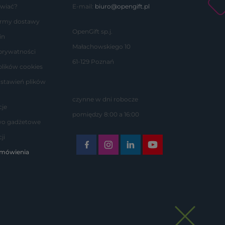
wiać?
E-mail:
biuro@opengift.pl
formy dostawy
OpenGift sp.j.
in
Małachowskiego 10
 prywatności
61-129 Poznań
plików cookies
stawień plików
czynne w dni robocze
je
pomiędzy 8:00 a 16:00
wo gadżetowe
ji
amówienia