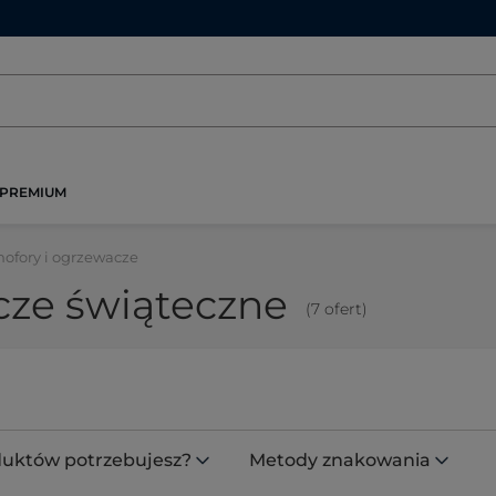
PREMIUM
ofory i ogrzewacze
cze świąteczne
(7 ofert)
oduktów potrzebujesz?
Metody znakowania