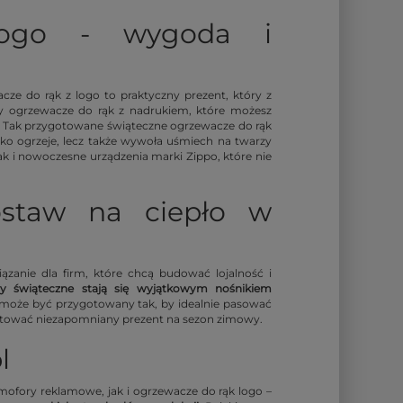
logo - wygoda i
ze do rąk z logo to praktyczny prezent, który z
y ogrzewacze do rąk z nadrukiem, które możesz
. Tak przygotowane świąteczne ogrzewacze do rąk
o ogrzeje, lecz także wywoła uśmiech na twarzy
k i nowoczesne urządzenia marki Zippo, które nie
ostaw na ciepło w
anie dla firm, które chcą budować lojalność i
ry świąteczne stają się wyjątkowym nośnikiem
 może być przygotowany tak, by idealnie pasować
otować niezapomniany prezent na sezon zimowy.
l
mofory reklamowe, jak i ogrzewacze do rąk logo –