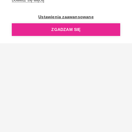
Dowiedz się więcej
OpenGift jest częścią ReflectGroup.
Ustawienia zaawansowane
ZGADZAM SIĘ
Copyright © 2006-2026 OpenGift.pl