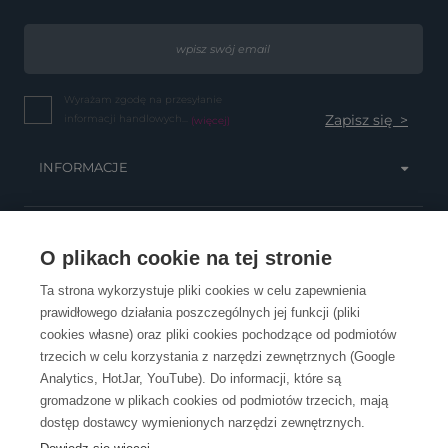
Wyrażam zgodę na przesyłanie
informacji handlowych...
(więcej)
INFORMACJE
OBSŁUGA KLIENTA
O plikach cookie na tej stronie
Ta strona wykorzystuje pliki cookies w celu zapewnienia
prawidłowego działania poszczególnych jej funkcji (pliki
KONTAKT
cookies własne) oraz pliki cookies pochodzące od podmiotów
trzecich w celu korzystania z narzędzi zewnętrznych (Google
Analytics, HotJar, YouTube). Do informacji, które są
gromadzone w plikach cookies od podmiotów trzecich, mają
dostęp dostawcy wymienionych narzędzi zewnętrznych.