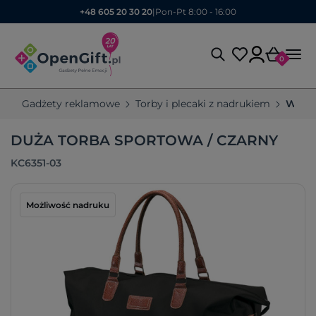
+48 605 20 30 20
|
Pon-Pt 8:00 - 16:00
0
Gadżety reklamowe
Torby i plecaki z nadrukiem
Worki
DUŻA TORBA SPORTOWA / CZARNY
KC6351-03
Możliwość nadruku