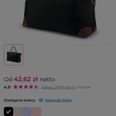
42,62
zł
Od
netto
4.9
zobacz
2769
opinii
o firmie
Dostępne kolory
Sprawdź ilości