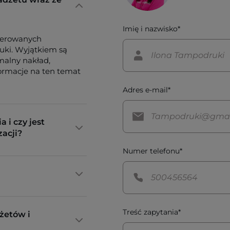
Imię i nazwisko*
ferowanych
tuki. Wyjątkiem są
imalny nakład,
formacje na ten temat
Adres e-mail*
a i czy jest
zacji?
Numer telefonu*
Treść zapytania*
żetów i