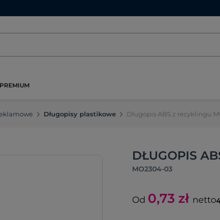
PREMIUM
reklamowe
Długopisy plastikowe
Długopis ABS z recyklingu 
DŁUGOPIS AB
MO2304-03
0,73
zł
Od
netto
4