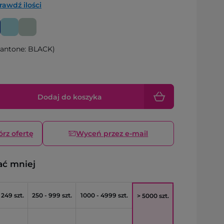
rawdź ilości
antone: BLACK)
Dodaj do koszyka
órz ofertę
Wyceń przez e-mail
ać mniej
 249 szt.
250 - 999 szt.
1000 - 4999 szt.
> 5000 szt.