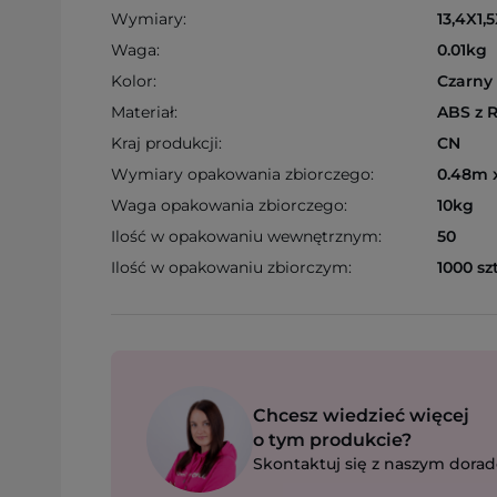
Wymiary:
13,4X1,5
Waga:
0.01kg
Kolor:
Czarny
Materiał:
ABS z 
Kraj produkcji:
CN
Wymiary opakowania zbiorczego:
0.48m x
Waga opakowania zbiorczego:
10kg
Ilość w opakowaniu wewnętrznym:
50
Ilość w opakowaniu zbiorczym:
1000 szt
Chcesz wiedzieć więcej
o tym produkcie?
Skontaktuj się z naszym dorad