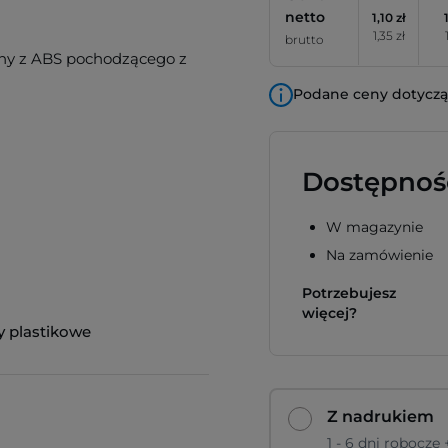
netto
1,10 zł
1,35 zł
brutto
ny z ABS pochodzącego z
Podane ceny dotyczą 
Dostępnoś
W magazynie
Na zamówienie
Potrzebujesz
więcej?
y plastikowe
Z nadrukiem
1 - 6 dni robocze 