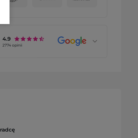
4.9
2774
opinii
oradcę