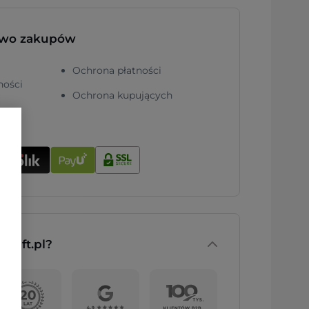
two zakupów
Ochrona płatności
ności
Ochrona kupujących
nGift.pl?