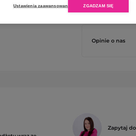
Ustawienia zaawansowane
ZGADZAM SIĘ
Opinie o nas
Zapytaj d
adżetu wraz ze