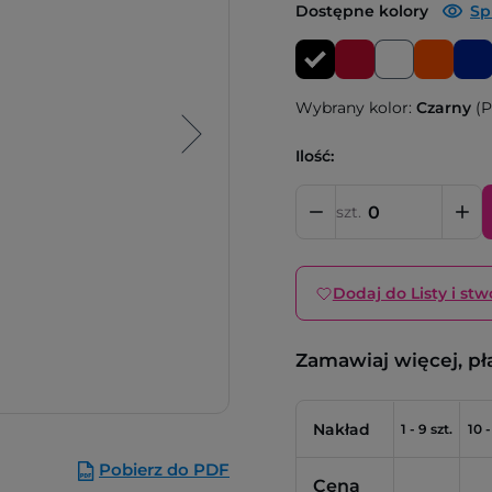
Dostępne kolory
Sp
Wybrany kolor:
Czarny
(P
Ilość:
szt.
Dodaj do Listy i stw
Zamawiaj więcej, pł
Nakład
1 - 9 szt.
10 -
Pobierz do PDF
Cena