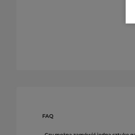
FAQ
Czy można zamówić jedną sztukę g