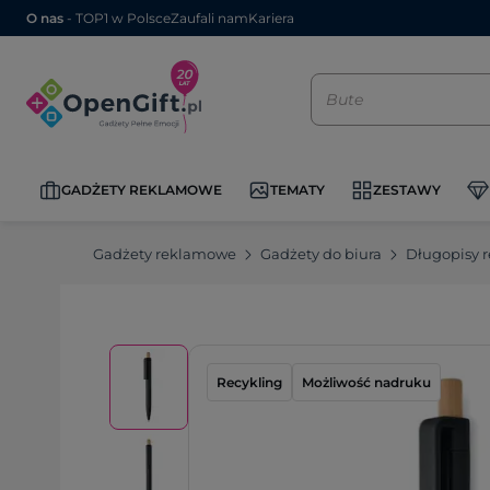
O nas
- TOP1 w Polsce
Zaufali nam
Kariera
GADŻETY REKLAMOWE
TEMATY
ZESTAWY
Gadżety reklamowe
Gadżety do biura
Długopisy 
Recykling
Możliwość nadruku