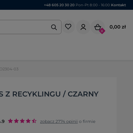
+48 605 20 30 20
|
Pon-Pt 8:00 - 16:00
|
Kontakt
0,00 zł
0
MO2304-03
S Z RECYKLINGU / CZARNY
.9
zobacz
2774
opinii
o firmie