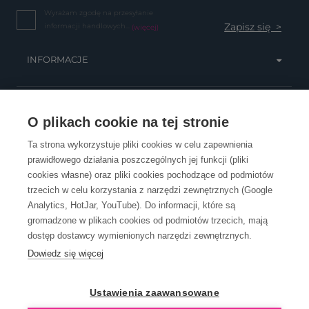
Wyrażam zgodę na przesyłanie
informacji handlowych...
(więcej)
INFORMACJE
OBSŁUGA KLIENTA
O plikach cookie na tej stronie
Ta strona wykorzystuje pliki cookies w celu zapewnienia
prawidłowego działania poszczególnych jej funkcji (pliki
KONTAKT
cookies własne) oraz pliki cookies pochodzące od podmiotów
trzecich w celu korzystania z narzędzi zewnętrznych (Google
Analytics, HotJar, YouTube). Do informacji, które są
gromadzone w plikach cookies od podmiotów trzecich, mają
dostęp dostawcy wymienionych narzędzi zewnętrznych.
Dowiedz się więcej
OpenGift jest częścią ReflectGroup.
Ustawienia zaawansowane