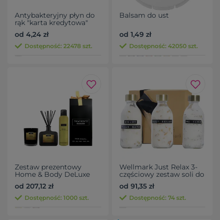
Antybakteryjny płyn do
Balsam do ust
rąk "karta kredytowa"
od 4,24 zł
od 1,49 zł
Dostępność: 22478 szt.
Dostępność: 42050 szt.
Zestaw prezentowy
Wellmark Just Relax 3-
Home & Body DeLuxe
częściowy zestaw soli do
TREATMENTS
kąpieli, każda o
od 207,12 zł
od 91,35 zł
pojemności 200 ml
Dostępność: 1000 szt.
Dostępność: 74 szt.