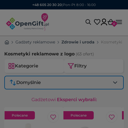
+48 605 20 30 20
|
Pon-Pt 8:00 - 16:00
0
Gadżety reklamowe
Zdrowie i uroda
Kosmetyki r
Kosmetyki reklamowe z logo
(63 ofert)
Kategorie
Filtry
Domyślnie
Gadżetowi
Eksperci wybrali:
Polecane
Polecane