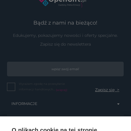
Bądź z nami na bieżąco!
Edukujemy, pokazujemy nowości i oferty specjalne.
Zapisz się do newslettera
Wyrażam zgodę na przesyłanie
informacji handlowych...
(więcej)
INFORMACJE
OBSŁUGA KLIENTA
O plikach cookie na tej stronie