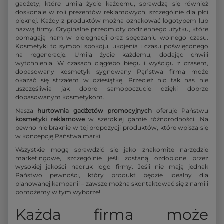
gadżety, które umilą życie każdemu, sprawdzą się również
doskonale w roli prezentów reklamowych, szczególnie dla płci
pięknej. Każdy z produktów można oznakować logotypem lub
nazwą firmy. Oryginalne przedmioty codziennego użytku, które
pomagają nam w pielęgnacji oraz spędzaniu wolnego czasu.
Kosmetyki to symbol spokoju, ukojenia i czasu poświęconego
na regenerację. Umilą życie każdemu, dodając chwili
wytchnienia. W czasach ciągłebo biegu i wyścigu z czasem,
dopasowany kosmetyk sygnowany Pąństwa firmą może
okazać się strzałem w dziesiątkę. Przecież nic tak nas nie
uszczęśliwia jak dobre samopoczucie dzięki dobrze
dopasowanym kosmetykom.
Nasza
hurtownia gadżetów promocyjnych
oferuje Państwu
kosmetyki reklamowe
w szerokiej gamie różnorodności. Na
pewno nie braknie w tej propozycji produktów, które wpiszą się
w koncepcję Państwa marki.
Wszystkie mogą sprawdzić się jako znakomite narzędzie
marketingowe, szczególnie jeśli zostaną ozdobione przez
wysokiej jakości nadruk logo firmy. Jeśli nie mają jednak
Państwo pewności, który produkt będzie idealny dla
planowanej kampanii – zawsze można skontaktować się z nami i
pomożemy w tym wyborze!
Każda firma może