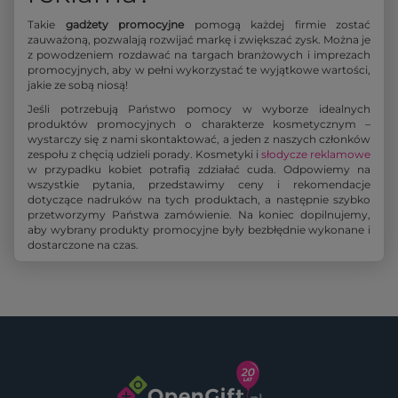
Takie
gadżety promocyjne
pomogą każdej firmie zostać
zauważoną, pozwalają rozwijać markę i zwiększać zysk. Można je
z powodzeniem rozdawać na targach branżowych i imprezach
promocyjnych, aby w pełni wykorzystać te wyjątkowe wartości,
jakie ze sobą niosą!
Jeśli potrzebują Państwo pomocy w wyborze idealnych
produktów promocyjnych o charakterze kosmetycznym –
wystarczy się z nami skontaktować, a jeden z naszych członków
zespołu z chęcią udzieli porady. Kosmetyki i
słodycze reklamowe
w przypadku kobiet potrafią zdziałać cuda. Odpowiemy na
wszystkie pytania, przedstawimy ceny i rekomendacje
dotyczące nadruków na tych produktach, a następnie szybko
przetworzymy Państwa zamówienie. Na koniec dopilnujemy,
aby wybrany produkty promocyjne były bezbłędnie wykonane i
dostarczone na czas.