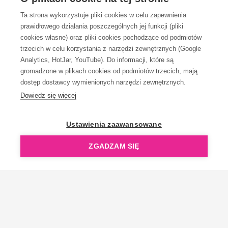
Ta strona wykorzystuje pliki cookies w celu zapewnienia
prawidłowego działania poszczególnych jej funkcji (pliki
KONTAKT
cookies własne) oraz pliki cookies pochodzące od podmiotów
trzecich w celu korzystania z narzędzi zewnętrznych (Google
Analytics, HotJar, YouTube). Do informacji, które są
gromadzone w plikach cookies od podmiotów trzecich, mają
dostęp dostawcy wymienionych narzędzi zewnętrznych.
Dowiedz się więcej
OpenGift jest częścią ReflectGroup.
Ustawienia zaawansowane
ZGADZAM SIĘ
Copyright © 2006-2026 OpenGift.pl