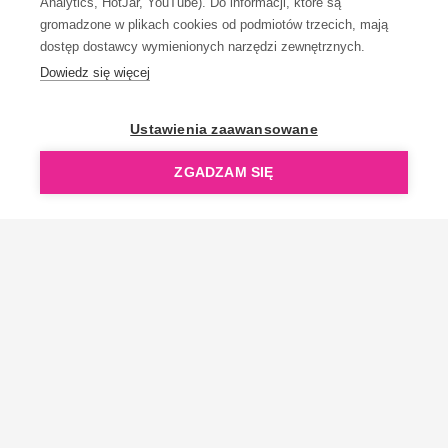
Analytics, HotJar, YouTube). Do informacji, które są
gromadzone w plikach cookies od podmiotów trzecich, mają
dostęp dostawcy wymienionych narzędzi zewnętrznych.
Dowiedz się więcej
OpenGift jest częścią ReflectGroup.
Ustawienia zaawansowane
ZGADZAM SIĘ
Copyright © 2006-2026 OpenGift.pl