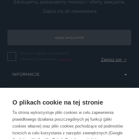
Edukujemy, pokazujemy nowości i oferty specjalne.
Zapisz się do newslettera
Wyrażam zgodę na przesyłanie
informacji handlowych...
(więcej)
INFORMACJE
OBSŁUGA KLIENTA
O plikach cookie na tej stronie
Ta strona wykorzystuje pliki cookies w celu zapewnienia
prawidłowego działania poszczególnych jej funkcji (pliki
KONTAKT
cookies własne) oraz pliki cookies pochodzące od podmiotów
trzecich w celu korzystania z narzędzi zewnętrznych (Google