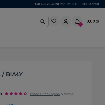
+48 605 20 30 20
|
Pon-Pt 8:00 - 16:00
|
Kontakt
0,00 zł
0
 / BIAŁY
.9
zobacz
2773
opinii
o firmie