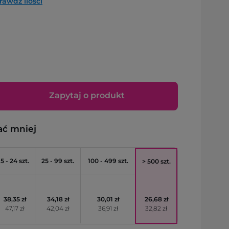
rawdź ilości
Zapytaj o produkt
ać mniej
5 - 24 szt.
25 - 99 szt.
100 - 499 szt.
> 500 szt.
38,35 zł
34,18 zł
30,01 zł
26,68 zł
47,17 zł
42,04 zł
36,91 zł
32,82 zł