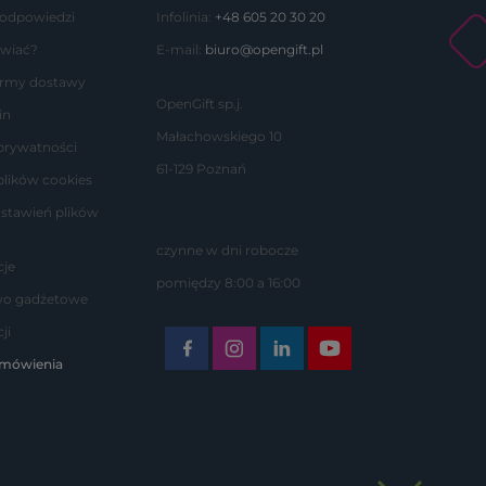
 odpowiedzi
Infolinia:
+48 605 20 30 20
wiać?
E-mail:
biuro@opengift.pl
formy dostawy
OpenGift sp.j.
in
Małachowskiego 10
 prywatności
61-129 Poznań
plików cookies
stawień plików
czynne w dni robocze
je
pomiędzy 8:00 a 16:00
wo gadżetowe
ji
amówienia