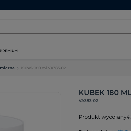
PREMIUM
rmiczne
Kubek 180 ml VA383-02
KUBEK 180 ML
VA383-02
Produkt wycofany
4