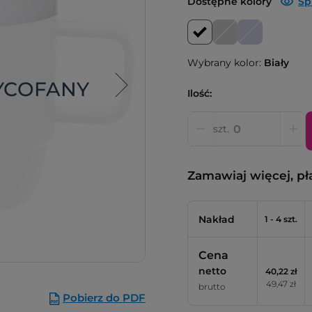
Dostępne kolory
Sp
Wybrany kolor:
Biały
YCOFANY
Ilość:
szt.
Zamawiaj więcej, pł
Nakład
1 - 4 szt.
Cena
netto
40,22 zł
49,47 zł
brutto
Pobierz do PDF