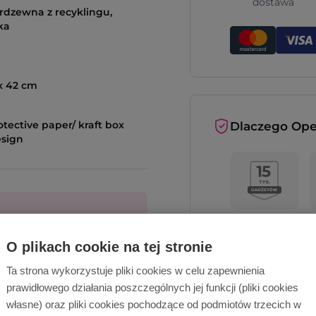
dostawa
erdzewna z recyklingu,
ka
 x 42 cm
otective paper/ kraft box
Dlaczego Ope
esign
O plikach cookie na tej stronie
cą!
Ta strona wykorzystuje pliki cookies w celu zapewnienia
Opinie o nas
prawidłowego działania poszczególnych jej funkcji (pliki cookies
Wyślij zapytanie
własne) oraz pliki cookies pochodzące od podmiotów trzecich w