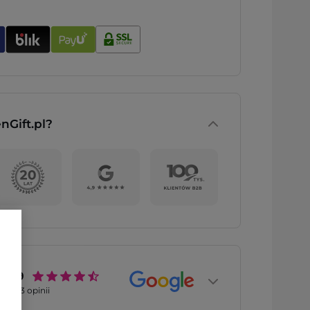
nGift.pl?
4.9
2773
opinii