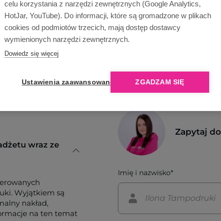
celu korzystania z narzędzi zewnętrznych (Google Analytics,
HotJar, YouTube). Do informacji, które są gromadzone w plikach
cookies od podmiotów trzecich, mają dostęp dostawcy
wymienionych narzędzi zewnętrznych.
Dowiedz się więcej
Ustawienia zaawansowane
ZGADZAM SIĘ
Zapytaj d
adżetu wraz ze
Imię i nazwisko*
ferowanych
tuki. Wyjątkiem są
imalny nakład,
formacje na ten temat