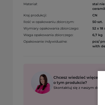
Materiał:
stal ni
cerami
Kraj produkcji:
CN
Ilość w opakowaniu zbiorczym:
50 szt.
Wymiary opakowania zbiorczego:
52 x 18
Waga opakowania zbiorczego:
6,7 kg
Opakowanie indywidualne:
pcs/ pr
with d
Chcesz wiedzieć więcej
o tym produkcie?
Skontaktuj się z naszym dorad