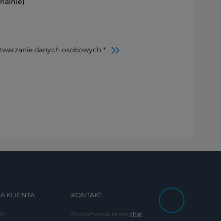
nalnie)
twarzanie danych osobowych *
A KLIENTA
KONTAKT
to
Porozmawiaj przez
chat