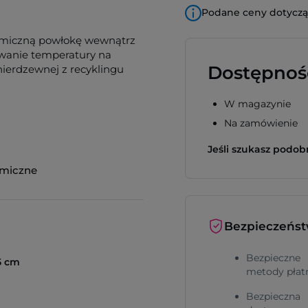
Podane ceny dotyczą 
ramiczną powłokę wewnątrz
awanie temperatury na
Dostępnoś
nierdzewnej z recyklingu
W magazynie
Na zamówienie
Jeśli szukasz podo
rmiczne
Bezpieczeńs
Bezpieczne
5 cm
metody płat
Bezpieczna