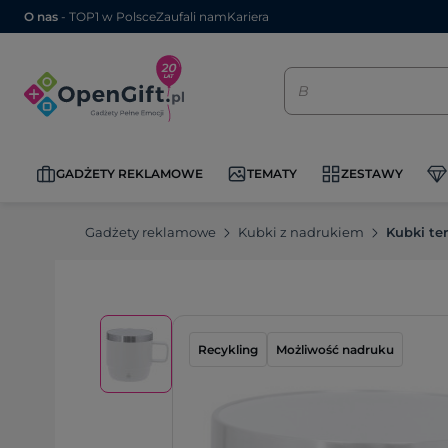
O nas
- TOP1 w Polsce
Zaufali nam
Kariera
GADŻETY REKLAMOWE
TEMATY
ZESTAWY
Gadżety reklamowe
Kubki z nadrukiem
Kubki te
Recykling
Możliwość nadruku