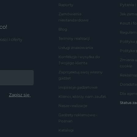
Raporty
Pytania i
Zamówienia
Jak zama
niestandardowe
Koszt i 
co!
Blog
Regulam
Terminy realizacji
ci i oferty
Polityka
Usługi znakowania
Polityka 
Konfekcja i wysyłka do
Zmiana u
Twojego klienta
cookie
Zaprojektuj swój własny
Reklamac
gadżet
Doradzt
Inspiracje gadżetowe
Dla agenc
Klienci, którzy nam zaufali
Status z
Nasze realizacje
Gadżety reklamowe -
Poznań
Katalogi