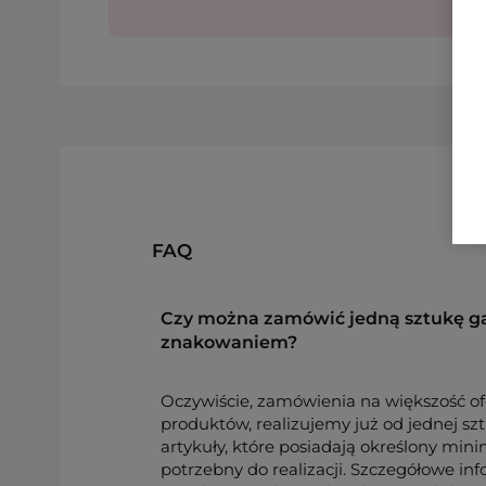
FAQ
Czy można zamówić jedną sztukę g
znakowaniem?
Oczywiście, zamówienia na większość o
produktów, realizujemy już od jednej sz
artykuły, które posiadają określony min
potrzebny do realizacji. Szczegółowe in