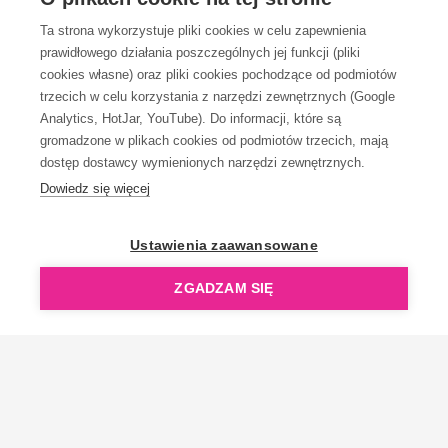
Ta strona wykorzystuje pliki cookies w celu zapewnienia
prawidłowego działania poszczególnych jej funkcji (pliki
KONTAKT
cookies własne) oraz pliki cookies pochodzące od podmiotów
trzecich w celu korzystania z narzędzi zewnętrznych (Google
Analytics, HotJar, YouTube). Do informacji, które są
gromadzone w plikach cookies od podmiotów trzecich, mają
dostęp dostawcy wymienionych narzędzi zewnętrznych.
Dowiedz się więcej
OpenGift jest częścią ReflectGroup.
Ustawienia zaawansowane
ZGADZAM SIĘ
Copyright © 2006-2026 OpenGift.pl