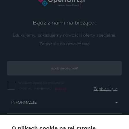
Bądź z nami na bieżąco!
Edukujemy, pokazujemy nowości i oferty specjalne.
Zapisz się do newslettera
Wyrażam zgodę na przesyłanie
informacji handlowych...
(więcej)
INFORMACJE
OBSŁUGA KLIENTA
O plikach cookie na tej stronie