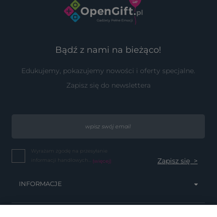
Bądź z nami na bieżąco!
Edukujemy, pokazujemy nowości i oferty specjalne.
Zapisz się do newslettera
Wyrażam zgodę na przesyłanie
informacji handlowych...
(więcej)
INFORMACJE