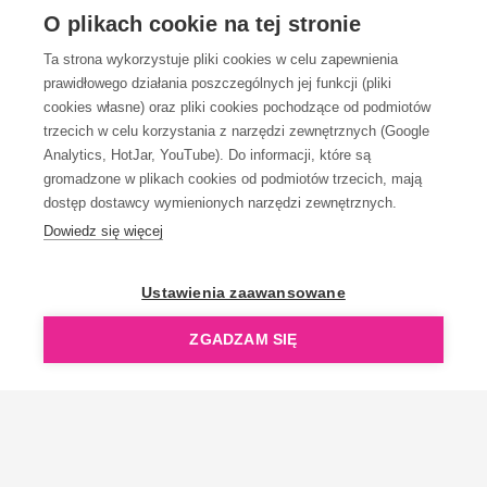
OBSŁUGA KLIENTA
O plikach cookie na tej stronie
Ta strona wykorzystuje pliki cookies w celu zapewnienia
prawidłowego działania poszczególnych jej funkcji (pliki
KONTAKT
cookies własne) oraz pliki cookies pochodzące od podmiotów
trzecich w celu korzystania z narzędzi zewnętrznych (Google
Analytics, HotJar, YouTube). Do informacji, które są
gromadzone w plikach cookies od podmiotów trzecich, mają
dostęp dostawcy wymienionych narzędzi zewnętrznych.
Dowiedz się więcej
OpenGift jest częścią ReflectGroup.
Ustawienia zaawansowane
ZGADZAM SIĘ
Copyright © 2006-2026 OpenGift.pl