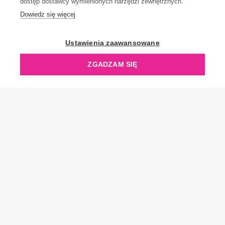
dostęp dostawcy wymienionych narzędzi zewnętrznych.
Dowiedz się więcej
OpenGift jest częścią ReflectGroup.
Ustawienia zaawansowane
ZGADZAM SIĘ
Copyright © 2006-2026 OpenGift.pl