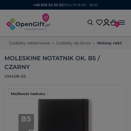
+48 605 20 30 20
|
Pon-Pt 8:00 - 16:00
0
Gadżety reklamowe
Gadżety do biura
Notesy reklam
MOLESKINE NOTATNIK OK. B5 /
CZARNY
VM408-03
Możliwość nadruku