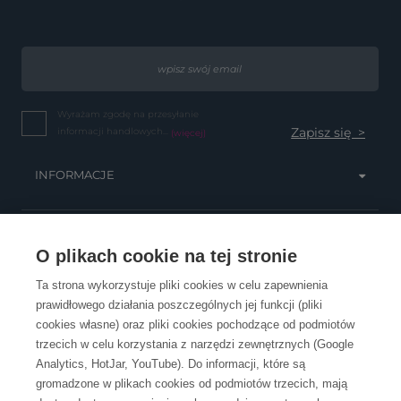
Wyrażam zgodę na przesyłanie
informacji handlowych...
(więcej)
INFORMACJE
OBSŁUGA KLIENTA
O plikach cookie na tej stronie
Ta strona wykorzystuje pliki cookies w celu zapewnienia
prawidłowego działania poszczególnych jej funkcji (pliki
KONTAKT
cookies własne) oraz pliki cookies pochodzące od podmiotów
trzecich w celu korzystania z narzędzi zewnętrznych (Google
Analytics, HotJar, YouTube). Do informacji, które są
gromadzone w plikach cookies od podmiotów trzecich, mają