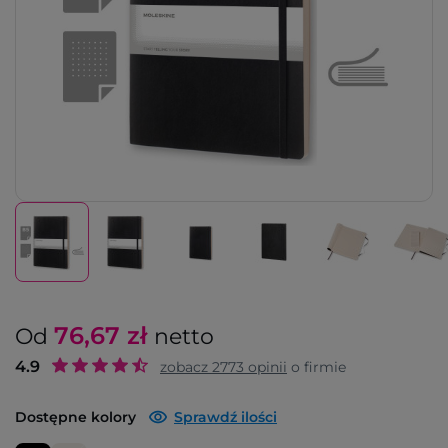
76,67
zł
Od
netto
4.9
zobacz
2773
opinii
o firmie
Dostępne kolory
Sprawdź ilości