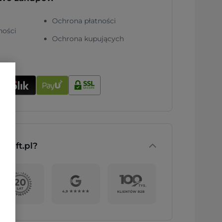
Ochrona płatności
ności
Ochrona kupujących
nGift.pl?