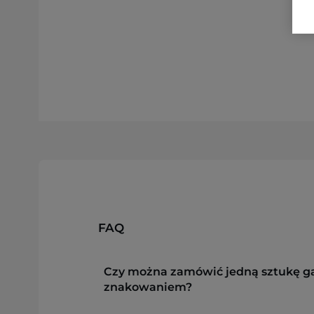
FAQ
Czy można zamówić jedną sztukę g
znakowaniem?