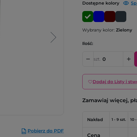
Dostępne kolory
Sp
Wybrany kolor:
Zielony
Ilość:
szt.
Dodaj do Listy i stw
Zamawiaj więcej, pł
Nakład
1 - 9 szt.
10 -
Pobierz do PDF
Cena