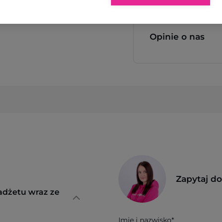
Opinie o nas
Zapytaj d
adżetu wraz ze
Imię i nazwisko*