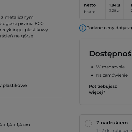
netto
1,84 zł
2,26 zł
brutto
, z metalicznym
ługości pisania 800
Podane ceny dotyczą 
ecyklingu, plastikowy
rścień na górze
Dostępnoś
W magazynie
Na zamówienie
y plastikowe
Potrzebujesz
więcej?
Z nadrukiem
4 x 1,4 x 1,4 cm
1 - 7 dni robocze