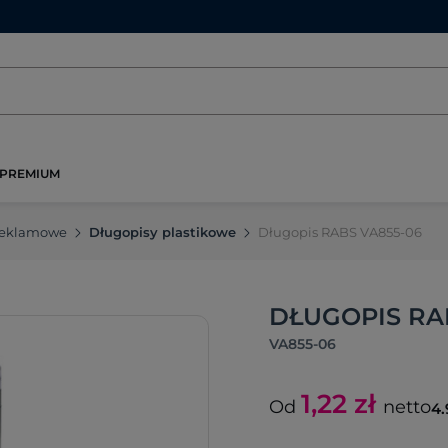
PREMIUM
reklamowe
Długopisy plastikowe
Długopis RABS VA855-06
DŁUGOPIS RAB
VA855-06
1,22
zł
Od
netto
4.