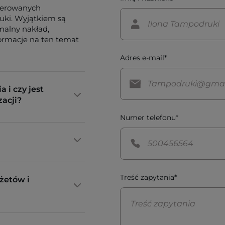
ferowanych
tuki. Wyjątkiem są
imalny nakład,
formacje na ten temat
Adres e-mail*
a i czy jest
zacji?
Numer telefonu*
Treść zapytania*
żetów i