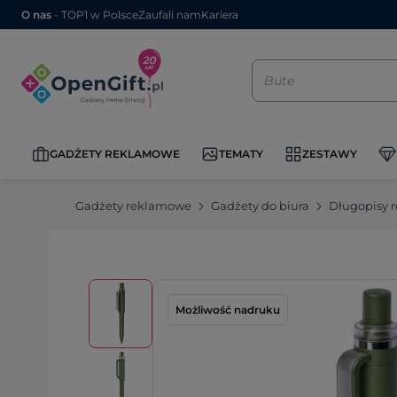
O nas
- TOP1 w Polsce
Zaufali nam
Kariera
GADŻETY REKLAMOWE
TEMATY
ZESTAWY
Gadżety reklamowe
Gadżety do biura
Długopisy 
Możliwość nadruku