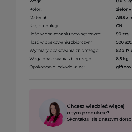
Waga:
0.015 k
Kolor:
zielony
Materiał:
ABS z r
Kraj produkcji:
CN
Ilość w opakowaniu wewnętrznym:
50 szt.
Ilość w opakowaniu zbiorczym:
500 szt.
Wymiary opakowania zbiorczego:
52 x 17
Waga opakowania zbiorczego:
8,5 kg
Opakowanie indywidualne:
giftbox
Chcesz wiedzieć więcej
o tym produkcie?
Skontaktuj się z naszym dorad