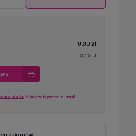
0,00 zł
0,00 zł
zyka
Wyceń przez e-mail
twórz ofertę
two zakupów