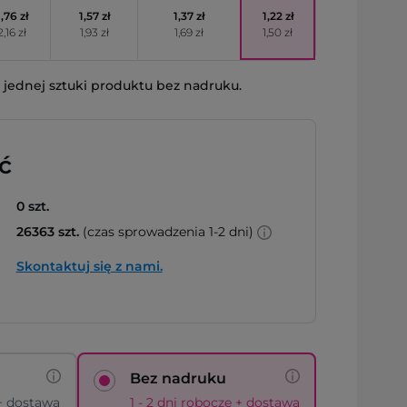
1,76 zł
1,57 zł
1,37 zł
1,22 zł
2,16 zł
1,93 zł
1,69 zł
1,50 zł
jednej sztuki produktu bez nadruku.
ć
0 szt.
26363 szt.
(czas sprowadzenia 1-2 dni)
Skontaktuj się z nami.
Bez nadruku
 + dostawa
1 - 2 dni robocze + dostawa