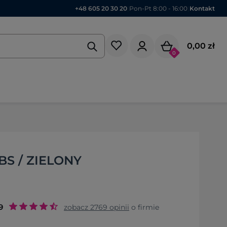
+48 605 20 30 20
|
Pon-Pt 8:00 - 16:00
|
Kontakt
0,00 zł
0
S / ZIELONY
9
zobacz
2769
opinii
o firmie