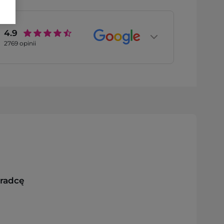
4.9
2769
opinii
oradcę