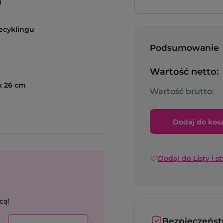
g
ecyklingu
Podsumowanie
Wartość netto:
 x 26 cm
Wartość brutto:
Dodaj do kos
Dodaj do Listy i s
cą!
Bezpieczeńs