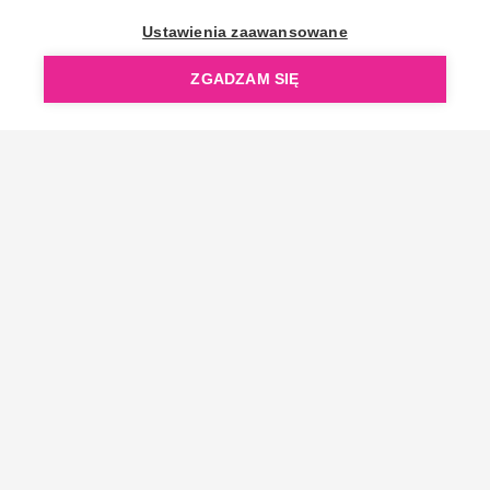
OpenGift jest częścią ReflectGroup.
Ustawienia zaawansowane
ZGADZAM SIĘ
Copyright © 2006-2026 OpenGift.pl