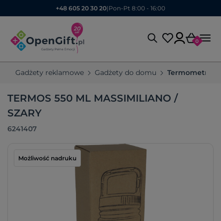
+48 605 20 30 20
|
Pon-Pt 8:00 - 16:00
0
Gadżety reklamowe
Gadżety do domu
Termometry r
TERMOS 550 ML MASSIMILIANO /
SZARY
6241407
Możliwość nadruku